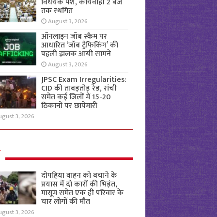
विधेयक पेश, कार्यवाही 2 बजे
तक स्थगित
August 3, 2026
ऑनलाइन जॉब स्कैम पर
आधारित ‘जॉब ट्रैफिकिंग’ की
पहली झलक आयी सामने
August 3, 2026
JPSC Exam Irregularities:
CID की ताबड़तोड़ रेड, रांची
समेत कई जिलों में 15-20
ठिकानों पर छापेमारी
ugust 3, 2026
ल
दोपहिया वाहन को बचाने के
प्रयास में दो कारों की भिड़ंत,
मासूम समेत एक ही परिवार के
चार लोगों की मौत
ugust 3, 2026