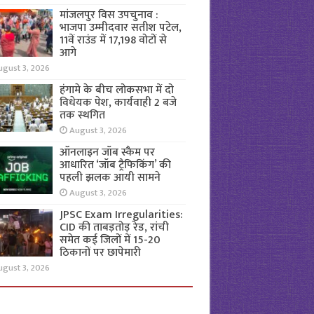
मांजलपुर विस उपचुनाव :
भाजपा उम्मीदवार सतीश पटेल,
11वें राउंड में 17,198 वोटों से
आगे
ugust 3, 2026
हंगामे के बीच लोकसभा में दो
विधेयक पेश, कार्यवाही 2 बजे
तक स्थगित
August 3, 2026
ऑनलाइन जॉब स्कैम पर
आधारित ‘जॉब ट्रैफिकिंग’ की
पहली झलक आयी सामने
August 3, 2026
JPSC Exam Irregularities:
CID की ताबड़तोड़ रेड, रांची
समेत कई जिलों में 15-20
ठिकानों पर छापेमारी
ugust 3, 2026