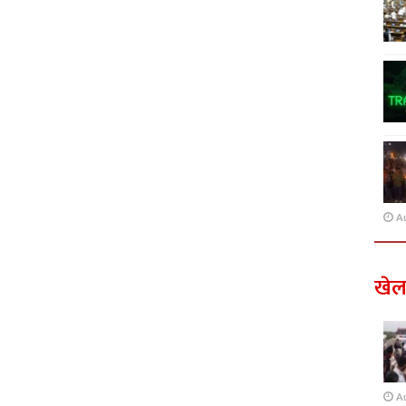
A
खे
A