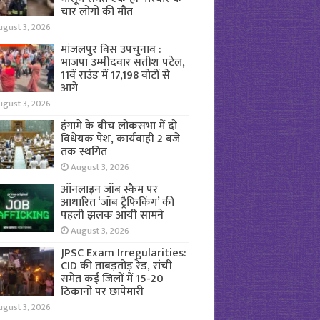
चार लोगों की मौत
ugust 3, 2026
मांजलपुर विस उपचुनाव :
भाजपा उम्मीदवार सतीश पटेल,
11वें राउंड में 17,198 वोटों से
आगे
ugust 3, 2026
हंगामे के बीच लोकसभा में दो
विधेयक पेश, कार्यवाही 2 बजे
तक स्थगित
August 3, 2026
ऑनलाइन जॉब स्कैम पर
आधारित ‘जॉब ट्रैफिकिंग’ की
पहली झलक आयी सामने
August 3, 2026
JPSC Exam Irregularities:
CID की ताबड़तोड़ रेड, रांची
समेत कई जिलों में 15-20
ठिकानों पर छापेमारी
ugust 3, 2026