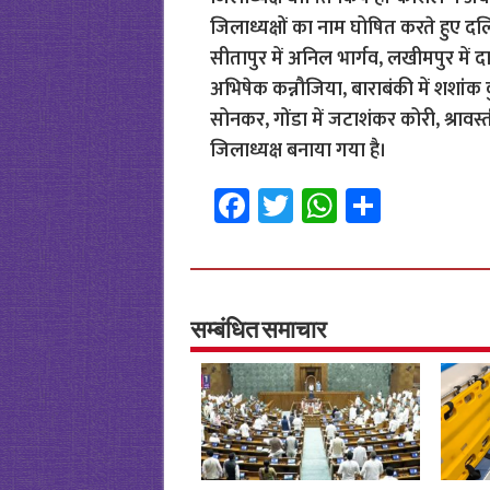
जिलाध्यक्षों का नाम घोषित करते हुए दलितो
सीतापुर में अनिल भार्गव, लखीमपुर में दा
अभिषेक कन्नौजिया, बाराबंकी में शशांक
सोनकर, गोंडा में जटाशंकर कोरी, श्रावस्
जिलाध्यक्ष बनाया गया है।
Fa
T
W
S
ce
wi
h
h
b
tt
at
ar
o
er
sA
e
o
p
सम्बंधित समाचार
k
p