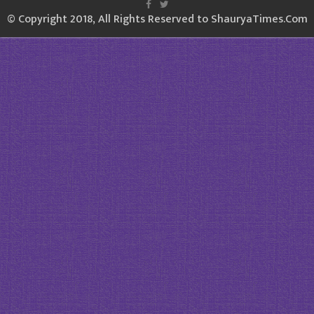
© Copyright 2018, All Rights Reserved to ShauryaTimes.Com