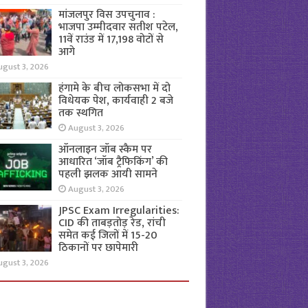
मांजलपुर विस उपचुनाव :
भाजपा उम्मीदवार सतीश पटेल,
11वें राउंड में 17,198 वोटों से
आगे
ugust 3, 2026
हंगामे के बीच लोकसभा में दो
विधेयक पेश, कार्यवाही 2 बजे
तक स्थगित
August 3, 2026
ऑनलाइन जॉब स्कैम पर
आधारित ‘जॉब ट्रैफिकिंग’ की
पहली झलक आयी सामने
August 3, 2026
JPSC Exam Irregularities:
CID की ताबड़तोड़ रेड, रांची
समेत कई जिलों में 15-20
ठिकानों पर छापेमारी
ugust 3, 2026