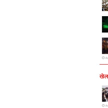
A
खे
A