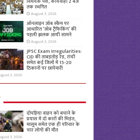
विधेयक पेश, कार्यवाही 2 बजे
तक स्थगित
August 3, 2026
ऑनलाइन जॉब स्कैम पर
आधारित ‘जॉब ट्रैफिकिंग’ की
पहली झलक आयी सामने
August 3, 2026
JPSC Exam Irregularities:
CID की ताबड़तोड़ रेड, रांची
समेत कई जिलों में 15-20
ठिकानों पर छापेमारी
ugust 3, 2026
ल
दोपहिया वाहन को बचाने के
प्रयास में दो कारों की भिड़ंत,
मासूम समेत एक ही परिवार के
चार लोगों की मौत
ugust 3, 2026