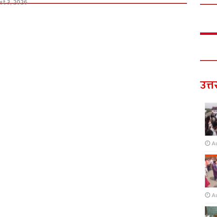
st 3, 2026
उत्त
A
A