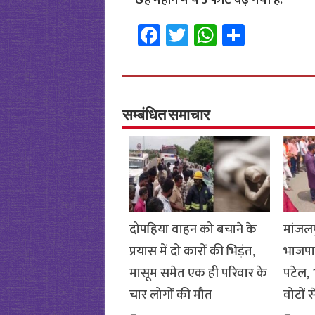
छह महीने में ये 3 फीट बढ़ गया है.
Fa
T
W
S
ce
wi
h
h
b
tt
at
ar
o
er
sA
e
o
p
सम्बंधित समाचार
k
p
दोपहिया वाहन को बचाने के
मांजलप
प्रयास में दो कारों की भिड़ंत,
भाजपा
मासूम समेत एक ही परिवार के
पटेल, 1
चार लोगों की मौत
वोटों 