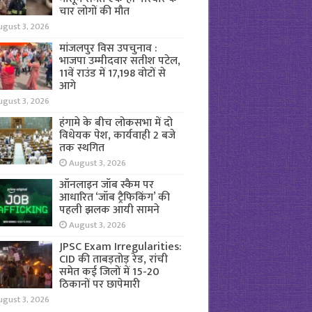
चार लोगों की मौत
ugust 3, 2026
मांजलपुर विस उपचुनाव :
भाजपा उम्मीदवार सतीश पटेल,
11वें राउंड में 17,198 वोटों से
आगे
ugust 3, 2026
हंगामे के बीच लोकसभा में दो
विधेयक पेश, कार्यवाही 2 बजे
तक स्थगित
August 3, 2026
ऑनलाइन जॉब स्कैम पर
आधारित ‘जॉब ट्रैफिकिंग’ की
पहली झलक आयी सामने
August 3, 2026
JPSC Exam Irregularities:
CID की ताबड़तोड़ रेड, रांची
समेत कई जिलों में 15-20
ठिकानों पर छापेमारी
ugust 3, 2026