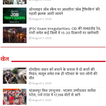
ऑनलाइन जॉब स्कैम पर आधारित ‘जॉब ट्रैफिकिंग’ की
पहली झलक आयी सामने
August 3, 2026
JPSC Exam Irregularities: CID की ताबड़तोड़ रेड,
रांची समेत कई जिलों में 15-20 ठिकानों पर छापेमारी
August 3, 2026
खेल
दोपहिया वाहन को बचाने के प्रयास में दो कारों की
भिड़ंत, मासूम समेत एक ही परिवार के चार लोगों की
मौत
August 3, 2026
मांजलपुर विस उपचुनाव : भाजपा उम्मीदवार सतीश
पटेल, 11वें राउंड में 17,198 वोटों से आगे
August 3, 2026