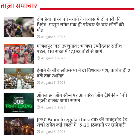
ताज़ा समाचार
दोपहिया वाहन को बचाने के प्रयास में दो कारों की
भिड़ंत, मासूम समेत एक ही परिवार के चार लोगों की
मौत
August 3, 2026
मांजलपुर विस उपचुनाव : भाजपा उम्मीदवार सतीश
पटेल, 11वें राउंड में 17,198 वोटों से आगे
August 3, 2026
हंगामे के बीच लोकसभा में दो विधेयक पेश, कार्यवाही 2
बजे तक स्थगित
August 3, 2026
ऑनलाइन जॉब स्कैम पर आधारित ‘जॉब ट्रैफिकिंग’ की
पहली झलक आयी सामने
August 3, 2026
JPSC Exam Irregularities: CID की ताबड़तोड़ रेड,
रांची समेत कई जिलों में 15-20 ठिकानों पर छापेमारी
August 3, 2026