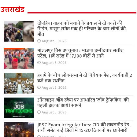
उत्तराखंड
दोपहिया वाहन को बचाने के प्रयास में दो कारों की
भिड़ंत, मासूम समेत एक ही परिवार के चार लोगों की
मौत
August 3, 2026
मांजलपुर विस उपचुनाव : भाजपा उम्मीदवार सतीश
पटेल, 11वें राउंड में 17,198 वोटों से आगे
August 3, 2026
हंगामे के बीच लोकसभा में दो विधेयक पेश, कार्यवाही 2
बजे तक स्थगित
August 3, 2026
ऑनलाइन जॉब स्कैम पर आधारित ‘जॉब ट्रैफिकिंग’ की
पहली झलक आयी सामने
August 3, 2026
JPSC Exam Irregularities: CID की ताबड़तोड़ रेड,
रांची समेत कई जिलों में 15-20 ठिकानों पर छापेमारी