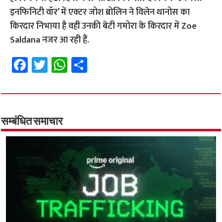
इनफिनिटी वॉर’ में एक्टर जोश ब्रोलिन ने विलेन थानोस का
किरदार निभाया है वहीं उनकी बेटी गमोरा के किरदार में Zoe
Saldana नजर आ रही हैं.
Fa
T
W
S
ce
wi
h
h
b
tt
at
ar
o
er
sA
e
o
p
सम्बंधित समाचार
k
p