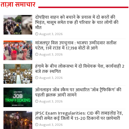
ताज़ा समाचार
दोपहिया वाहन को बचाने के प्रयास में दो कारों की
भिड़ंत, मासूम समेत एक ही परिवार के चार लोगों की
मौत
August 3, 2026
मांजलपुर विस उपचुनाव : भाजपा उम्मीदवार सतीश
पटेल, 11वें राउंड में 17,198 वोटों से आगे
August 3, 2026
हंगामे के बीच लोकसभा में दो विधेयक पेश, कार्यवाही 2
बजे तक स्थगित
August 3, 2026
ऑनलाइन जॉब स्कैम पर आधारित ‘जॉब ट्रैफिकिंग’ की
पहली झलक आयी सामने
August 3, 2026
JPSC Exam Irregularities: CID की ताबड़तोड़ रेड,
रांची समेत कई जिलों में 15-20 ठिकानों पर छापेमारी
August 3, 2026