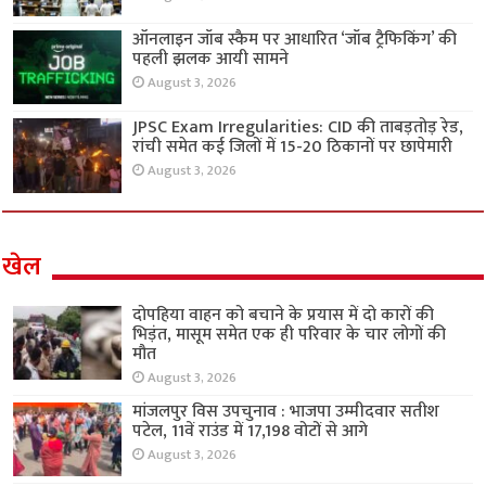
ऑनलाइन जॉब स्कैम पर आधारित ‘जॉब ट्रैफिकिंग’ की
पहली झलक आयी सामने
August 3, 2026
JPSC Exam Irregularities: CID की ताबड़तोड़ रेड,
रांची समेत कई जिलों में 15-20 ठिकानों पर छापेमारी
August 3, 2026
खेल
दोपहिया वाहन को बचाने के प्रयास में दो कारों की
भिड़ंत, मासूम समेत एक ही परिवार के चार लोगों की
मौत
August 3, 2026
मांजलपुर विस उपचुनाव : भाजपा उम्मीदवार सतीश
पटेल, 11वें राउंड में 17,198 वोटों से आगे
August 3, 2026