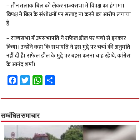
– तीन तलाक बिल को लेकर राज्‍यसभा में विपक्ष का हंगामा।
विपक्ष ने बिल के संशोधनों पर सलाह ना करने का आरोप लगाया
है।
– राज्यसभा में उपसभापति ने राफेल डील पर चर्चा से इनकार
किया। उन्‍होंने कहा कि सभापति ने इस मुद्दे पर चर्चा की अनुमति
नहीं दी है। राफेल डील के मुद्दे पर बहस करना चाह रहे थे, कांग्रेस
के आनंद शर्मा।
Fa
T
W
S
ce
wi
h
h
b
tt
at
ar
o
er
sA
e
o
p
सम्बंधित समाचार
k
p