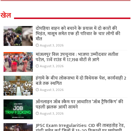
खेल
दोपहिया वाहन को बचाने के प्रयास में दो कारों की
भिड़ंत, मासूम समेत एक ही परिवार के चार लोगों की
मौत
August 3, 2026
मांजलपुर विस उपचुनाव : भाजपा उम्मीदवार सतीश
पटेल, 11वें राउंड में 17,198 वोटों से आगे
August 3, 2026
हंगामे के बीच लोकसभा में दो विधेयक पेश, कार्यवाही 2
बजे तक स्थगित
August 3, 2026
ऑनलाइन जॉब स्कैम पर आधारित ‘जॉब ट्रैफिकिंग’ की
पहली झलक आयी सामने
August 3, 2026
JPSC Exam Irregularities: CID की ताबड़तोड़ रेड,
रांची समेत कई जिलों में 15-20 ठिकानों पर छापेमारी