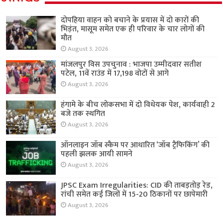
दोपहिया वाहन को बचाने के प्रयास में दो कारों की
भिड़ंत, मासूम समेत एक ही परिवार के चार लोगों की
मौत
August 3, 2026
मांजलपुर विस उपचुनाव : भाजपा उम्मीदवार सतीश
पटेल, 11वें राउंड में 17,198 वोटों से आगे
August 3, 2026
हंगामे के बीच लोकसभा में दो विधेयक पेश, कार्यवाही 2
बजे तक स्थगित
August 3, 2026
ऑनलाइन जॉब स्कैम पर आधारित ‘जॉब ट्रैफिकिंग’ की
पहली झलक आयी सामने
August 3, 2026
JPSC Exam Irregularities: CID की ताबड़तोड़ रेड,
रांची समेत कई जिलों में 15-20 ठिकानों पर छापेमारी
August 3, 2026