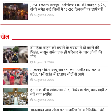
JPSC Exam Irregularities: CID की ताबड़तोड़ रेड,
रांची समेत कई जिलों में 15-20 ठिकानों पर छापेमारी
August 3, 2026
खेल
दोपहिया वाहन को बचाने के प्रयास में दो कारों की
भिड़ंत, मासूम समेत एक ही परिवार के चार लोगों की
मौत
August 3, 2026
मांजलपुर विस उपचुनाव : भाजपा उम्मीदवार सतीश
पटेल, 11वें राउंड में 17,198 वोटों से आगे
August 3, 2026
हंगामे के बीच लोकसभा में दो विधेयक पेश, कार्यवाही 2
बजे तक स्थगित
August 3, 2026
ऑनलाइन जॉब स्कैम पर आधारित ‘जॉब ट्रैफिकिंग’ की