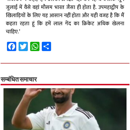
जुलाई में वैसे वहां मौसम भारत जैसा ही होता है. उपमहाद्वीप के
खिलाड़ियों के लिए यह आसान नहीं होता और यही वजह है कि मैं
कहता रहता हूं कि हमें लाल गेंद का क्रिकेट अधिक खेलना
चाहिए.’
Fa
T
W
S
ce
wi
h
h
b
tt
at
ar
o
er
sA
e
o
p
सम्बंधित समाचार
k
p