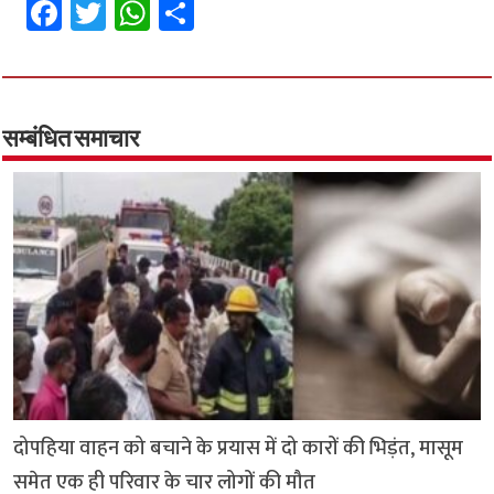
Fa
T
W
S
ce
wi
h
h
b
tt
at
ar
o
er
sA
e
o
p
सम्बंधित समाचार
k
p
दोपहिया वाहन को बचाने के प्रयास में दो कारों की भिड़ंत, मासूम
समेत एक ही परिवार के चार लोगों की मौत