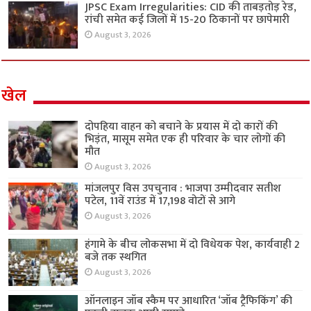
JPSC Exam Irregularities: CID की ताबड़तोड़ रेड,
रांची समेत कई जिलों में 15-20 ठिकानों पर छापेमारी
August 3, 2026
खेल
दोपहिया वाहन को बचाने के प्रयास में दो कारों की
भिड़ंत, मासूम समेत एक ही परिवार के चार लोगों की
मौत
August 3, 2026
मांजलपुर विस उपचुनाव : भाजपा उम्मीदवार सतीश
पटेल, 11वें राउंड में 17,198 वोटों से आगे
August 3, 2026
हंगामे के बीच लोकसभा में दो विधेयक पेश, कार्यवाही 2
बजे तक स्थगित
August 3, 2026
ऑनलाइन जॉब स्कैम पर आधारित ‘जॉब ट्रैफिकिंग’ की