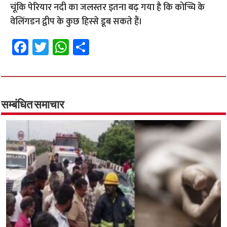
चूंकि पेरियार नदी का जलस्तर इतना बढ़ गया है कि कोच्चि के
वेलिंगडन द्वीप के कुछ हिस्से डूब सकते हैं।
Fa
T
W
S
ce
wi
h
h
b
tt
at
ar
o
er
sA
e
o
p
सम्बंधित समाचार
k
p