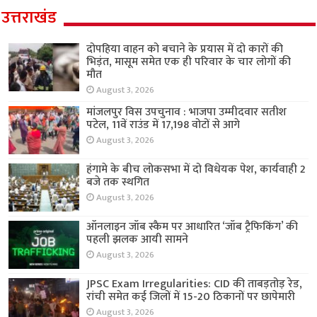
उत्तराखंड
दोपहिया वाहन को बचाने के प्रयास में दो कारों की
भिड़ंत, मासूम समेत एक ही परिवार के चार लोगों की
मौत
August 3, 2026
मांजलपुर विस उपचुनाव : भाजपा उम्मीदवार सतीश
पटेल, 11वें राउंड में 17,198 वोटों से आगे
August 3, 2026
हंगामे के बीच लोकसभा में दो विधेयक पेश, कार्यवाही 2
बजे तक स्थगित
August 3, 2026
ऑनलाइन जॉब स्कैम पर आधारित ‘जॉब ट्रैफिकिंग’ की
पहली झलक आयी सामने
August 3, 2026
JPSC Exam Irregularities: CID की ताबड़तोड़ रेड,
रांची समेत कई जिलों में 15-20 ठिकानों पर छापेमारी
August 3, 2026