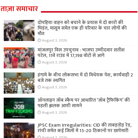
ताज़ा समाचार
दोपहिया वाहन को बचाने के प्रयास में दो कारों की
भिड़ंत, मासूम समेत एक ही परिवार के चार लोगों की
मौत
August 3, 2026
मांजलपुर विस उपचुनाव : भाजपा उम्मीदवार सतीश
पटेल, 11वें राउंड में 17,198 वोटों से आगे
August 3, 2026
हंगामे के बीच लोकसभा में दो विधेयक पेश, कार्यवाही 2
बजे तक स्थगित
August 3, 2026
ऑनलाइन जॉब स्कैम पर आधारित ‘जॉब ट्रैफिकिंग’ की
पहली झलक आयी सामने
August 3, 2026
JPSC Exam Irregularities: CID की ताबड़तोड़ रेड,
रांची समेत कई जिलों में 15-20 ठिकानों पर छापेमारी
August 3, 2026