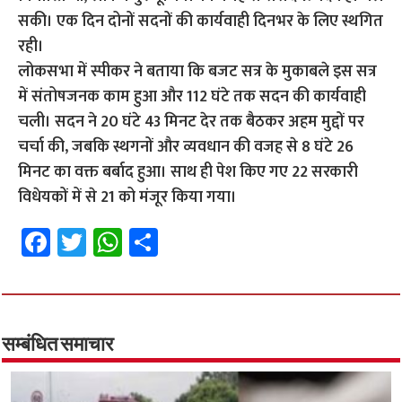
सकी। एक दिन दोनों सदनों की कार्यवाही दिनभर के लिए स्थगित
रही।
लोकसभा में स्पीकर ने बताया कि बजट सत्र के मुकाबले इस सत्र
में संतोषजनक काम हुआ और 112 घंटे तक सदन की कार्यवाही
चली। सदन ने 20 घंटे 43 मिनट देर तक बैठकर अहम मुद्दों पर
चर्चा की, जबकि स्थगनों और व्यवधान की वजह से 8 घंटे 26
मिनट का वक्त बर्बाद हुआ। साथ ही पेश किए गए 22 सरकारी
विधेयकों में से 21 को मंजूर किया गया।
Fa
T
W
S
ce
wi
h
h
b
tt
at
ar
o
er
sA
e
o
p
सम्बंधित समाचार
k
p