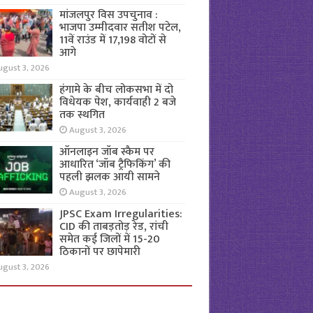
मांजलपुर विस उपचुनाव :
भाजपा उम्मीदवार सतीश पटेल,
11वें राउंड में 17,198 वोटों से
आगे
ugust 3, 2026
हंगामे के बीच लोकसभा में दो
विधेयक पेश, कार्यवाही 2 बजे
तक स्थगित
August 3, 2026
ऑनलाइन जॉब स्कैम पर
आधारित ‘जॉब ट्रैफिकिंग’ की
पहली झलक आयी सामने
August 3, 2026
JPSC Exam Irregularities:
CID की ताबड़तोड़ रेड, रांची
समेत कई जिलों में 15-20
ठिकानों पर छापेमारी
ugust 3, 2026