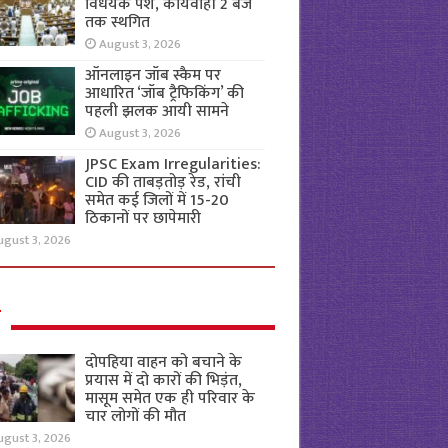
विधेयक पेश, कार्यवाही 2 बजे
तक स्थगित
August 3, 2026
ऑनलाइन जॉब स्कैम पर
आधारित ‘जॉब ट्रैफिकिंग’ की
पहली झलक आयी सामने
August 3, 2026
JPSC Exam Irregularities:
CID की ताबड़तोड़ रेड, रांची
समेत कई जिलों में 15-20
ठिकानों पर छापेमारी
ugust 3, 2026
ल
दोपहिया वाहन को बचाने के
प्रयास में दो कारों की भिड़ंत,
मासूम समेत एक ही परिवार के
चार लोगों की मौत
ugust 3, 2026