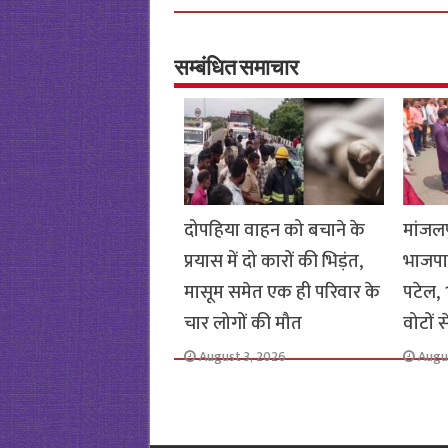
b
tt
at
ar
o
er
sA
e
o
p
सम्बंधित समाचार
k
p
दोपहिया वाहन को बचाने के
मांजलप
प्रयास में दो कारों की भिड़ंत,
भाजपा
मासूम समेत एक ही परिवार के
पटेल, 1
चार लोगों की मौत
वोटों 
August 3, 2026
Augu