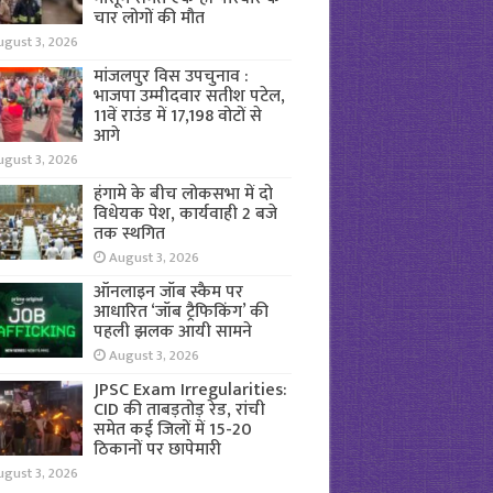
चार लोगों की मौत
ugust 3, 2026
मांजलपुर विस उपचुनाव :
भाजपा उम्मीदवार सतीश पटेल,
11वें राउंड में 17,198 वोटों से
आगे
ugust 3, 2026
हंगामे के बीच लोकसभा में दो
विधेयक पेश, कार्यवाही 2 बजे
तक स्थगित
August 3, 2026
ऑनलाइन जॉब स्कैम पर
आधारित ‘जॉब ट्रैफिकिंग’ की
पहली झलक आयी सामने
August 3, 2026
JPSC Exam Irregularities:
CID की ताबड़तोड़ रेड, रांची
समेत कई जिलों में 15-20
ठिकानों पर छापेमारी
ugust 3, 2026