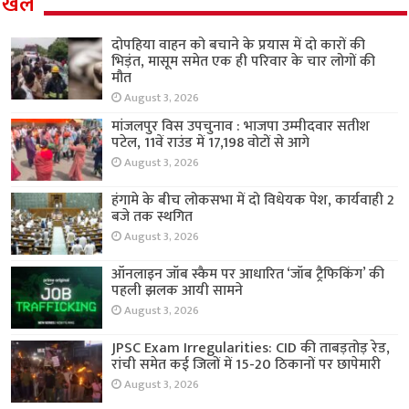
खेल
दोपहिया वाहन को बचाने के प्रयास में दो कारों की
भिड़ंत, मासूम समेत एक ही परिवार के चार लोगों की
मौत
August 3, 2026
मांजलपुर विस उपचुनाव : भाजपा उम्मीदवार सतीश
पटेल, 11वें राउंड में 17,198 वोटों से आगे
August 3, 2026
हंगामे के बीच लोकसभा में दो विधेयक पेश, कार्यवाही 2
बजे तक स्थगित
August 3, 2026
ऑनलाइन जॉब स्कैम पर आधारित ‘जॉब ट्रैफिकिंग’ की
पहली झलक आयी सामने
August 3, 2026
JPSC Exam Irregularities: CID की ताबड़तोड़ रेड,
रांची समेत कई जिलों में 15-20 ठिकानों पर छापेमारी
August 3, 2026