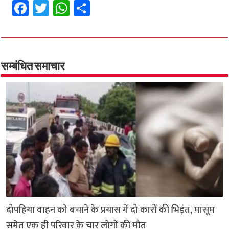
Fa
T
W
S
ce
wi
h
h
b
tt
at
ar
o
er
sA
e
o
p
सम्बंधित समाचार
k
p
दोपहिया वाहन को बचाने के प्रयास में दो कारों की भिड़ंत, मासूम
समेत एक ही परिवार के चार लोगों की मौत