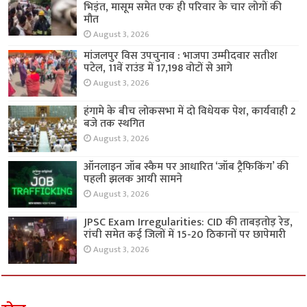
भिड़ंत, मासूम समेत एक ही परिवार के चार लोगों की
मौत
August 3, 2026
मांजलपुर विस उपचुनाव : भाजपा उम्मीदवार सतीश
पटेल, 11वें राउंड में 17,198 वोटों से आगे
August 3, 2026
हंगामे के बीच लोकसभा में दो विधेयक पेश, कार्यवाही 2
बजे तक स्थगित
August 3, 2026
ऑनलाइन जॉब स्कैम पर आधारित ‘जॉब ट्रैफिकिंग’ की
पहली झलक आयी सामने
August 3, 2026
JPSC Exam Irregularities: CID की ताबड़तोड़ रेड,
रांची समेत कई जिलों में 15-20 ठिकानों पर छापेमारी
August 3, 2026