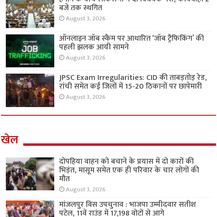
बजे तक स्थगित
August 3, 2026
ऑनलाइन जॉब स्कैम पर आधारित ‘जॉब ट्रैफिकिंग’ की
पहली झलक आयी सामने
August 3, 2026
JPSC Exam Irregularities: CID की ताबड़तोड़ रेड,
रांची समेत कई जिलों में 15-20 ठिकानों पर छापेमारी
August 3, 2026
खेल
दोपहिया वाहन को बचाने के प्रयास में दो कारों की
भिड़ंत, मासूम समेत एक ही परिवार के चार लोगों की
मौत
August 3, 2026
मांजलपुर विस उपचुनाव : भाजपा उम्मीदवार सतीश
पटेल, 11वें राउंड में 17,198 वोटों से आगे