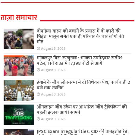
ताज़ा समाचार
दोपहिया वाहन को बचाने के प्रयास में दो कारों की
भिड़ंत, मासूम समेत एक ही परिवार के चार लोगों की
मौत
August 3, 2026
मांजलपुर विस उपचुनाव : भाजपा उम्मीदवार सतीश
पटेल, 11वें राउंड में 17,198 वोटों से आगे
August 3, 2026
हंगामे के बीच लोकसभा में दो विधेयक पेश, कार्यवाही 2
बजे तक स्थगित
August 3, 2026
ऑनलाइन जॉब स्कैम पर आधारित ‘जॉब ट्रैफिकिंग’ की
पहली झलक आयी सामने
August 3, 2026
JPSC Exam Irregularities: CID की ताबड़तोड़ रेड,