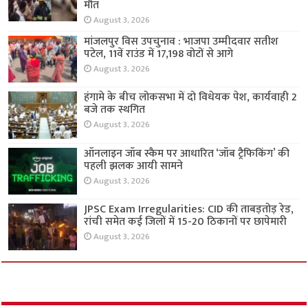
मौत
August 3, 2026
मांजलपुर विस उपचुनाव : भाजपा उम्मीदवार सतीश
पटेल, 11वें राउंड में 17,198 वोटों से आगे
August 3, 2026
हंगामे के बीच लोकसभा में दो विधेयक पेश, कार्यवाही 2
बजे तक स्थगित
August 3, 2026
ऑनलाइन जॉब स्कैम पर आधारित ‘जॉब ट्रैफिकिंग’ की
पहली झलक आयी सामने
August 3, 2026
JPSC Exam Irregularities: CID की ताबड़तोड़ रेड,
रांची समेत कई जिलों में 15-20 ठिकानों पर छापेमारी
August 3, 2026