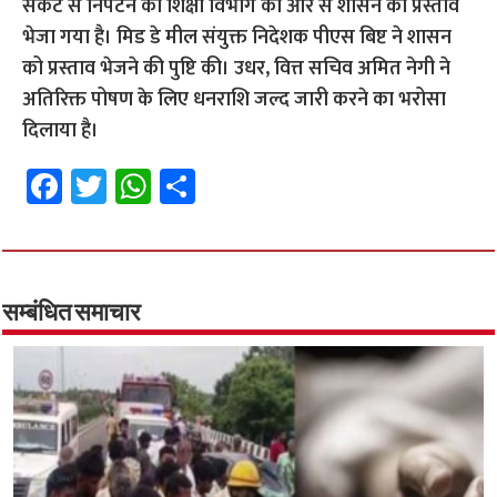
संकट से निपटने को शिक्षा विभाग की ओर से शासन को प्रस्ताव
भेजा गया है। मिड डे मील संयुक्त निदेशक पीएस बिष्ट ने शासन
को प्रस्ताव भेजने की पुष्टि की। उधर, वित्त सचिव अमित नेगी ने
अतिरिक्त पोषण के लिए धनराशि जल्द जारी करने का भरोसा
दिलाया है।
Fa
T
W
S
ce
wi
h
h
b
tt
at
ar
o
er
sA
e
o
p
सम्बंधित समाचार
k
p