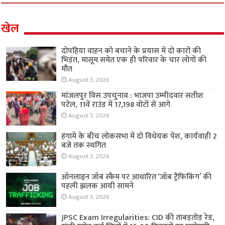
खेल
दोपहिया वाहन को बचाने के प्रयास में दो कारों की
भिड़ंत, मासूम समेत एक ही परिवार के चार लोगों की
मौत
August 3, 2026
मांजलपुर विस उपचुनाव : भाजपा उम्मीदवार सतीश
पटेल, 11वें राउंड में 17,198 वोटों से आगे
August 3, 2026
हंगामे के बीच लोकसभा में दो विधेयक पेश, कार्यवाही 2
बजे तक स्थगित
August 3, 2026
ऑनलाइन जॉब स्कैम पर आधारित ‘जॉब ट्रैफिकिंग’ की
पहली झलक आयी सामने
August 3, 2026
JPSC Exam Irregularities: CID की ताबड़तोड़ रेड,