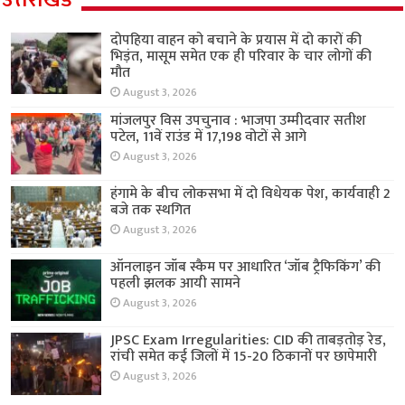
दोपहिया वाहन को बचाने के प्रयास में दो कारों की
भिड़ंत, मासूम समेत एक ही परिवार के चार लोगों की
मौत
August 3, 2026
मांजलपुर विस उपचुनाव : भाजपा उम्मीदवार सतीश
पटेल, 11वें राउंड में 17,198 वोटों से आगे
August 3, 2026
हंगामे के बीच लोकसभा में दो विधेयक पेश, कार्यवाही 2
बजे तक स्थगित
August 3, 2026
ऑनलाइन जॉब स्कैम पर आधारित ‘जॉब ट्रैफिकिंग’ की
पहली झलक आयी सामने
August 3, 2026
JPSC Exam Irregularities: CID की ताबड़तोड़ रेड,
रांची समेत कई जिलों में 15-20 ठिकानों पर छापेमारी
August 3, 2026