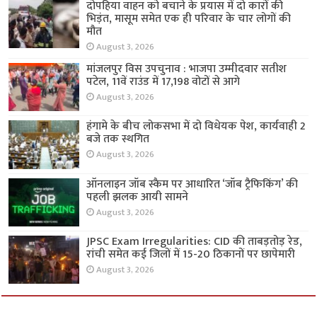
दोपहिया वाहन को बचाने के प्रयास में दो कारों की
भिड़ंत, मासूम समेत एक ही परिवार के चार लोगों की
मौत
August 3, 2026
मांजलपुर विस उपचुनाव : भाजपा उम्मीदवार सतीश
पटेल, 11वें राउंड में 17,198 वोटों से आगे
August 3, 2026
हंगामे के बीच लोकसभा में दो विधेयक पेश, कार्यवाही 2
बजे तक स्थगित
August 3, 2026
ऑनलाइन जॉब स्कैम पर आधारित ‘जॉब ट्रैफिकिंग’ की
पहली झलक आयी सामने
August 3, 2026
JPSC Exam Irregularities: CID की ताबड़तोड़ रेड,
रांची समेत कई जिलों में 15-20 ठिकानों पर छापेमारी
August 3, 2026