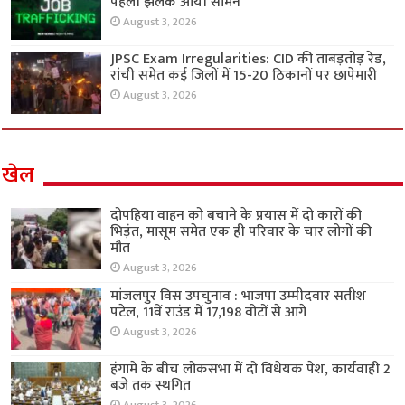
पहली झलक आयी सामने
August 3, 2026
JPSC Exam Irregularities: CID की ताबड़तोड़ रेड,
रांची समेत कई जिलों में 15-20 ठिकानों पर छापेमारी
August 3, 2026
खेल
दोपहिया वाहन को बचाने के प्रयास में दो कारों की
भिड़ंत, मासूम समेत एक ही परिवार के चार लोगों की
मौत
August 3, 2026
मांजलपुर विस उपचुनाव : भाजपा उम्मीदवार सतीश
पटेल, 11वें राउंड में 17,198 वोटों से आगे
August 3, 2026
हंगामे के बीच लोकसभा में दो विधेयक पेश, कार्यवाही 2
बजे तक स्थगित