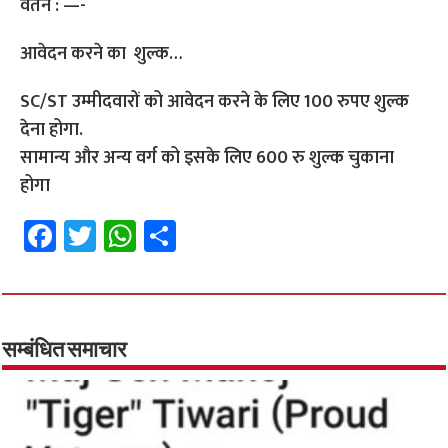
वेतन : —-
आवेदन करने का शुल्क…
SC/ST उम्मीदवारों को आवेदन करने के लिए 100 रुपए शुल्क
देना होगा.
सामान्य और अन्य वर्ग को इसके लिए 600 रु शुल्क चुकाना
होगा
Fa
T
W
S
ce
wi
h
h
b
tt
at
ar
o
er
sA
e
o
p
सम्बंधित समाचार
k
p