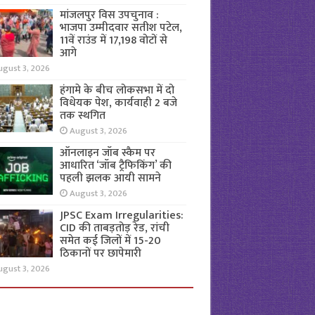
मांजलपुर विस उपचुनाव :
भाजपा उम्मीदवार सतीश पटेल,
11वें राउंड में 17,198 वोटों से
आगे
ugust 3, 2026
हंगामे के बीच लोकसभा में दो
विधेयक पेश, कार्यवाही 2 बजे
तक स्थगित
August 3, 2026
ऑनलाइन जॉब स्कैम पर
आधारित ‘जॉब ट्रैफिकिंग’ की
पहली झलक आयी सामने
August 3, 2026
JPSC Exam Irregularities:
CID की ताबड़तोड़ रेड, रांची
समेत कई जिलों में 15-20
ठिकानों पर छापेमारी
ugust 3, 2026