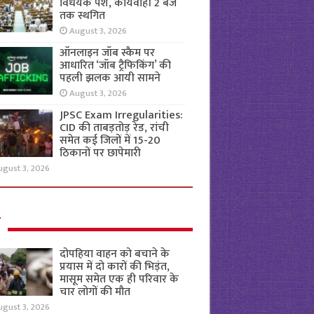
विधेयक पेश, कार्यवाही 2 बजे
तक स्थगित
August 3, 2026
ऑनलाइन जॉब स्कैम पर
आधारित ‘जॉब ट्रैफिकिंग’ की
पहली झलक आयी सामने
August 3, 2026
JPSC Exam Irregularities:
CID की ताबड़तोड़ रेड, रांची
समेत कई जिलों में 15-20
ठिकानों पर छापेमारी
ugust 3, 2026
ल
दोपहिया वाहन को बचाने के
प्रयास में दो कारों की भिड़ंत,
मासूम समेत एक ही परिवार के
चार लोगों की मौत
ugust 3, 2026