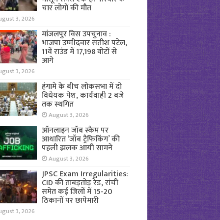
चार लोगों की मौत
ugust 3, 2026
मांजलपुर विस उपचुनाव :
भाजपा उम्मीदवार सतीश पटेल,
11वें राउंड में 17,198 वोटों से
आगे
ugust 3, 2026
हंगामे के बीच लोकसभा में दो
विधेयक पेश, कार्यवाही 2 बजे
तक स्थगित
August 3, 2026
ऑनलाइन जॉब स्कैम पर
आधारित ‘जॉब ट्रैफिकिंग’ की
पहली झलक आयी सामने
August 3, 2026
JPSC Exam Irregularities:
CID की ताबड़तोड़ रेड, रांची
समेत कई जिलों में 15-20
ठिकानों पर छापेमारी
ugust 3, 2026