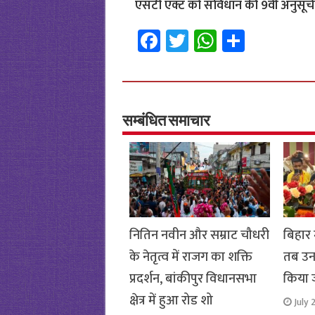
एसटी एक्ट को संविधान की 9वीं अनुसूची
Fa
T
W
S
ce
wi
h
h
b
tt
at
ar
o
er
sA
e
o
p
सम्बंधित समाचार
k
p
नितिन नवीन और सम्राट चौधरी
बिहार म
के नेतृत्व में राजग का शक्ति
तब उनम
प्रदर्शन, बांकीपुर विधानसभा
किया 
क्षेत्र में हुआ रोड शो
July 