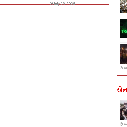
July 26, 2026
A
खे
A