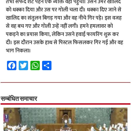
तभी सफेद शर्ट पहने एक व्यक्ति वहां पहुंचा। उसने उमर खालिद
को धक्का दिया और उस पर गोली चला दी। धक्का दिए जाने से
खालिद का संतुलन बिगड़ गया और वह नीचे गिर पड़े। इस वजह
से वह बच गए और गोली उन्हें नहीं लगी। हमने हमलावर को
पकड़ने का प्रयास किया, लेकिन उसने हवाई फायरिंग शुरू कर
दी। इस दौरान उसके हाथ से पिस्टल फिसलकर गिर गई और वह
भाग निकला।
Fa
T
W
S
ce
wi
h
h
b
tt
at
ar
o
er
sA
e
o
p
सम्बंधित समाचार
k
p