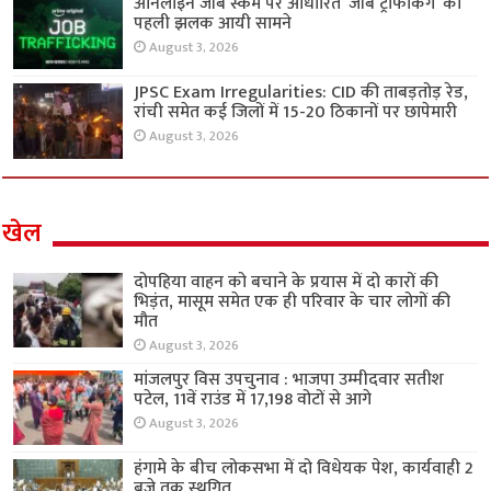
ऑनलाइन जॉब स्कैम पर आधारित ‘जॉब ट्रैफिकिंग’ की
पहली झलक आयी सामने
August 3, 2026
JPSC Exam Irregularities: CID की ताबड़तोड़ रेड,
रांची समेत कई जिलों में 15-20 ठिकानों पर छापेमारी
August 3, 2026
खेल
दोपहिया वाहन को बचाने के प्रयास में दो कारों की
भिड़ंत, मासूम समेत एक ही परिवार के चार लोगों की
मौत
August 3, 2026
मांजलपुर विस उपचुनाव : भाजपा उम्मीदवार सतीश
पटेल, 11वें राउंड में 17,198 वोटों से आगे
August 3, 2026
हंगामे के बीच लोकसभा में दो विधेयक पेश, कार्यवाही 2
बजे तक स्थगित