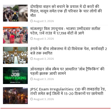
दोपहिया वाहन को बचाने के प्रयास में दो कारों की
भिड़ंत, मासूम समेत एक ही परिवार के चार लोगों की
मौत
August 3, 2026
मांजलपुर विस उपचुनाव : भाजपा उम्मीदवार सतीश
पटेल, 11वें राउंड में 17,198 वोटों से आगे
August 3, 2026
हंगामे के बीच लोकसभा में दो विधेयक पेश, कार्यवाही 2
बजे तक स्थगित
August 3, 2026
ऑनलाइन जॉब स्कैम पर आधारित ‘जॉब ट्रैफिकिंग’ की
पहली झलक आयी सामने
August 3, 2026
JPSC Exam Irregularities: CID की ताबड़तोड़ रेड,
रांची समेत कई जिलों में 15-20 ठिकानों पर छापेमारी
August 3, 2026