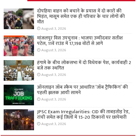
दोपहिया वाहन को बचाने के प्रयास में दो कारों की
भिड़ंत, मासूम समेत एक ही परिवार के चार लोगों की
मौत
August 3, 2026
मांजलपुर विस उपचुनाव : भाजपा उम्मीदवार सतीश
पटेल, 11वें राउंड में 17,198 वोटों से आगे
August 3, 2026
हंगामे के बीच लोकसभा में दो विधेयक पेश, कार्यवाही 2
बजे तक स्थगित
August 3, 2026
ऑनलाइन जॉब स्कैम पर आधारित ‘जॉब ट्रैफिकिंग’ की
पहली झलक आयी सामने
August 3, 2026
JPSC Exam Irregularities: CID की ताबड़तोड़ रेड,
रांची समेत कई जिलों में 15-20 ठिकानों पर छापेमारी
August 3, 2026