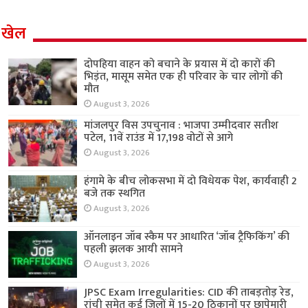
खेल
दोपहिया वाहन को बचाने के प्रयास में दो कारों की
भिड़ंत, मासूम समेत एक ही परिवार के चार लोगों की
मौत
August 3, 2026
मांजलपुर विस उपचुनाव : भाजपा उम्मीदवार सतीश
पटेल, 11वें राउंड में 17,198 वोटों से आगे
August 3, 2026
हंगामे के बीच लोकसभा में दो विधेयक पेश, कार्यवाही 2
बजे तक स्थगित
August 3, 2026
ऑनलाइन जॉब स्कैम पर आधारित ‘जॉब ट्रैफिकिंग’ की
पहली झलक आयी सामने
August 3, 2026
JPSC Exam Irregularities: CID की ताबड़तोड़ रेड,
रांची समेत कई जिलों में 15-20 ठिकानों पर छापेमारी