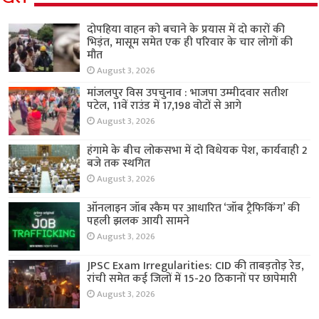
दोपहिया वाहन को बचाने के प्रयास में दो कारों की
भिड़ंत, मासूम समेत एक ही परिवार के चार लोगों की
मौत
August 3, 2026
मांजलपुर विस उपचुनाव : भाजपा उम्मीदवार सतीश
पटेल, 11वें राउंड में 17,198 वोटों से आगे
August 3, 2026
हंगामे के बीच लोकसभा में दो विधेयक पेश, कार्यवाही 2
बजे तक स्थगित
August 3, 2026
ऑनलाइन जॉब स्कैम पर आधारित ‘जॉब ट्रैफिकिंग’ की
पहली झलक आयी सामने
August 3, 2026
JPSC Exam Irregularities: CID की ताबड़तोड़ रेड,
रांची समेत कई जिलों में 15-20 ठिकानों पर छापेमारी
August 3, 2026