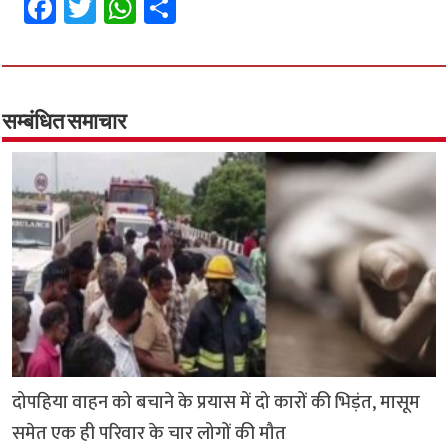
Fa
T
W
S
ce
wi
h
h
b
tt
at
ar
o
er
sA
e
o
p
सम्बंधित समाचार
k
p
दोपहिया वाहन को बचाने के प्रयास में दो कारों की भिड़ंत, मासूम
समेत एक ही परिवार के चार लोगों की मौत