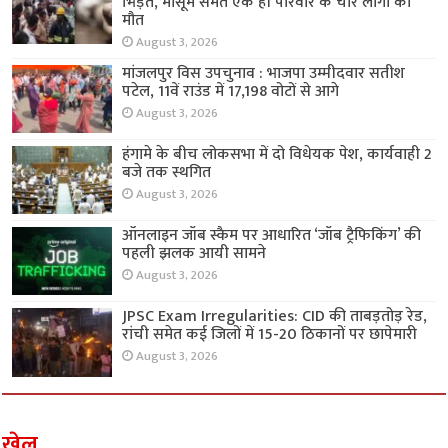
भिड़ंत, मासूम समेत एक ही परिवार के चार लोगों की
मौत
August 3, 2026
मांजलपुर विस उपचुनाव : भाजपा उम्मीदवार सतीश
पटेल, 11वें राउंड में 17,198 वोटों से आगे
August 3, 2026
हंगामे के बीच लोकसभा में दो विधेयक पेश, कार्यवाही 2
बजे तक स्थगित
August 3, 2026
ऑनलाइन जॉब स्कैम पर आधारित ‘जॉब ट्रैफिकिंग’ की
पहली झलक आयी सामने
August 3, 2026
JPSC Exam Irregularities: CID की ताबड़तोड़ रेड,
रांची समेत कई जिलों में 15-20 ठिकानों पर छापेमारी
August 3, 2026
खेल