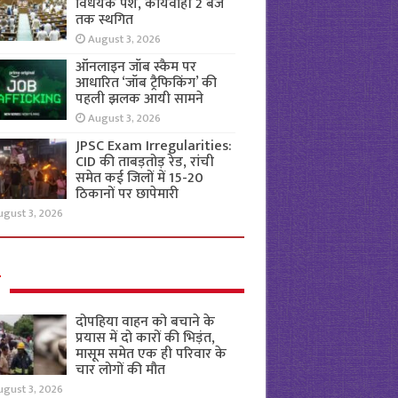
विधेयक पेश, कार्यवाही 2 बजे
तक स्थगित
August 3, 2026
ऑनलाइन जॉब स्कैम पर
आधारित ‘जॉब ट्रैफिकिंग’ की
पहली झलक आयी सामने
August 3, 2026
JPSC Exam Irregularities:
CID की ताबड़तोड़ रेड, रांची
समेत कई जिलों में 15-20
ठिकानों पर छापेमारी
ugust 3, 2026
ल
दोपहिया वाहन को बचाने के
प्रयास में दो कारों की भिड़ंत,
मासूम समेत एक ही परिवार के
चार लोगों की मौत
ugust 3, 2026