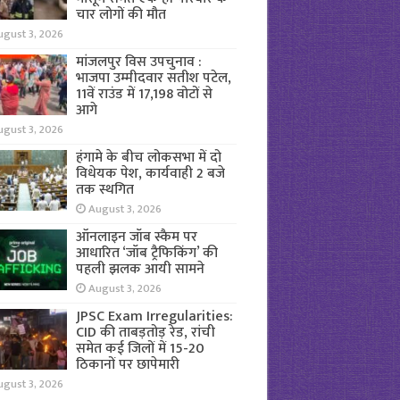
चार लोगों की मौत
ugust 3, 2026
मांजलपुर विस उपचुनाव :
भाजपा उम्मीदवार सतीश पटेल,
11वें राउंड में 17,198 वोटों से
आगे
ugust 3, 2026
हंगामे के बीच लोकसभा में दो
विधेयक पेश, कार्यवाही 2 बजे
तक स्थगित
August 3, 2026
ऑनलाइन जॉब स्कैम पर
आधारित ‘जॉब ट्रैफिकिंग’ की
पहली झलक आयी सामने
August 3, 2026
JPSC Exam Irregularities:
CID की ताबड़तोड़ रेड, रांची
समेत कई जिलों में 15-20
ठिकानों पर छापेमारी
ugust 3, 2026