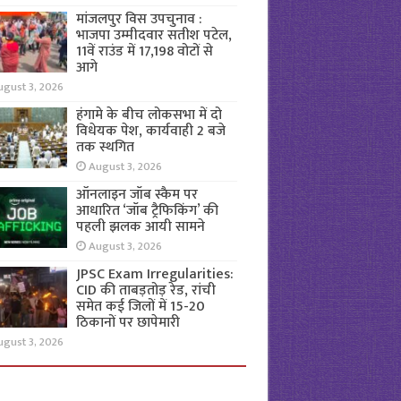
मांजलपुर विस उपचुनाव :
भाजपा उम्मीदवार सतीश पटेल,
11वें राउंड में 17,198 वोटों से
आगे
ugust 3, 2026
हंगामे के बीच लोकसभा में दो
विधेयक पेश, कार्यवाही 2 बजे
तक स्थगित
August 3, 2026
ऑनलाइन जॉब स्कैम पर
आधारित ‘जॉब ट्रैफिकिंग’ की
पहली झलक आयी सामने
August 3, 2026
JPSC Exam Irregularities:
CID की ताबड़तोड़ रेड, रांची
समेत कई जिलों में 15-20
ठिकानों पर छापेमारी
ugust 3, 2026