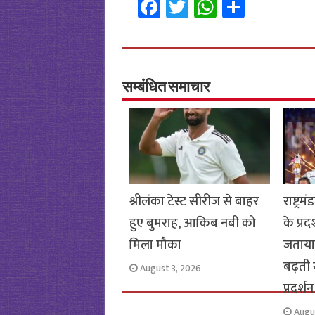
Fa
T
W
S
ce
wi
h
h
b
tt
at
ar
o
er
sA
e
o
p
सम्बंधित समाचार
k
p
श्रीलंका टेस्ट सीरीज से बाहर
राष्ट्र
हुए बुमराह, आकिब नबी को
के प्रद
मिला मौका
जताया 
बढ़ती
August 3, 2026
प्रदर्शन
Augu