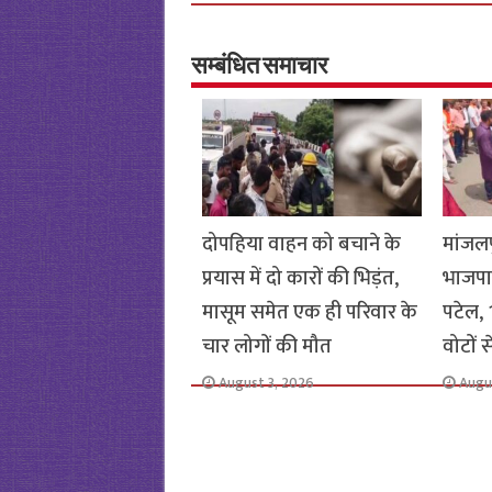
b
tt
at
ar
o
er
sA
e
o
p
सम्बंधित समाचार
k
p
दोपहिया वाहन को बचाने के
मांजलप
प्रयास में दो कारों की भिड़ंत,
भाजपा
मासूम समेत एक ही परिवार के
पटेल, 1
चार लोगों की मौत
वोटों 
August 3, 2026
Augu