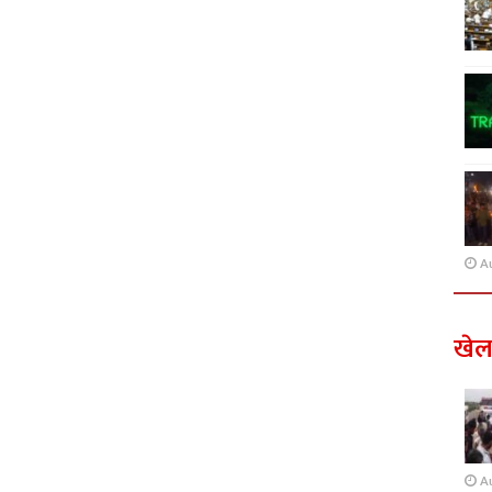
A
खे
A