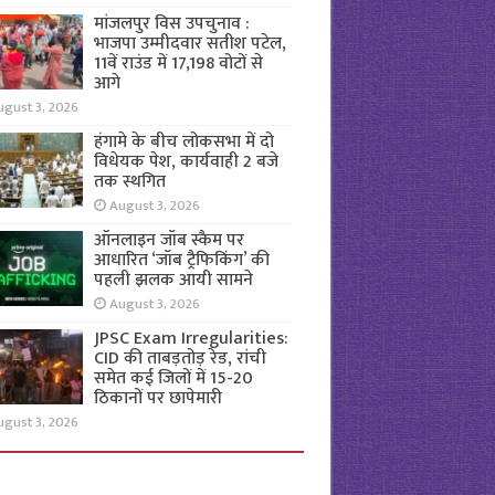
मांजलपुर विस उपचुनाव :
भाजपा उम्मीदवार सतीश पटेल,
11वें राउंड में 17,198 वोटों से
आगे
ugust 3, 2026
हंगामे के बीच लोकसभा में दो
विधेयक पेश, कार्यवाही 2 बजे
तक स्थगित
August 3, 2026
ऑनलाइन जॉब स्कैम पर
आधारित ‘जॉब ट्रैफिकिंग’ की
पहली झलक आयी सामने
August 3, 2026
JPSC Exam Irregularities:
CID की ताबड़तोड़ रेड, रांची
समेत कई जिलों में 15-20
ठिकानों पर छापेमारी
ugust 3, 2026