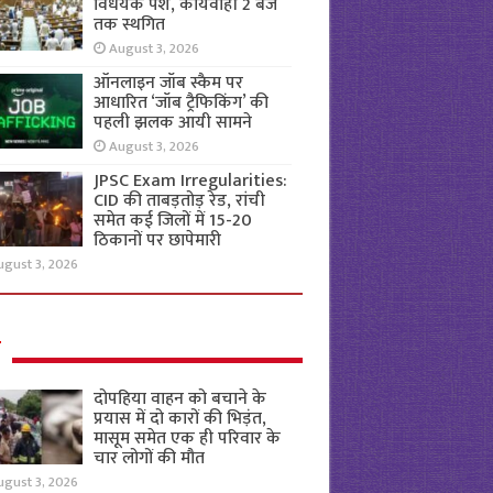
विधेयक पेश, कार्यवाही 2 बजे
तक स्थगित
August 3, 2026
ऑनलाइन जॉब स्कैम पर
आधारित ‘जॉब ट्रैफिकिंग’ की
पहली झलक आयी सामने
August 3, 2026
JPSC Exam Irregularities:
CID की ताबड़तोड़ रेड, रांची
समेत कई जिलों में 15-20
ठिकानों पर छापेमारी
ugust 3, 2026
ल
दोपहिया वाहन को बचाने के
प्रयास में दो कारों की भिड़ंत,
मासूम समेत एक ही परिवार के
चार लोगों की मौत
ugust 3, 2026