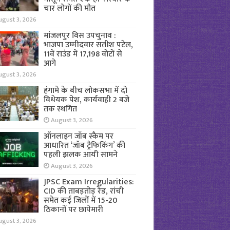
चार लोगों की मौत
ugust 3, 2026
मांजलपुर विस उपचुनाव :
भाजपा उम्मीदवार सतीश पटेल,
11वें राउंड में 17,198 वोटों से
आगे
ugust 3, 2026
हंगामे के बीच लोकसभा में दो
विधेयक पेश, कार्यवाही 2 बजे
तक स्थगित
August 3, 2026
ऑनलाइन जॉब स्कैम पर
आधारित ‘जॉब ट्रैफिकिंग’ की
पहली झलक आयी सामने
August 3, 2026
JPSC Exam Irregularities:
CID की ताबड़तोड़ रेड, रांची
समेत कई जिलों में 15-20
ठिकानों पर छापेमारी
ugust 3, 2026