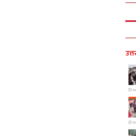
उत्त
A
A