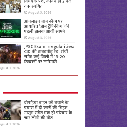
विधेयक पेश, कार्यवाही 2 बजे
तक स्थगित
August 3, 2026
ऑनलाइन जॉब स्कैम पर
आधारित ‘जॉब ट्रैफिकिंग’ की
पहली झलक आयी सामने
August 3, 2026
JPSC Exam Irregularities:
CID की ताबड़तोड़ रेड, रांची
समेत कई जिलों में 15-20
ठिकानों पर छापेमारी
ugust 3, 2026
ल
दोपहिया वाहन को बचाने के
प्रयास में दो कारों की भिड़ंत,
मासूम समेत एक ही परिवार के
चार लोगों की मौत
ugust 3, 2026