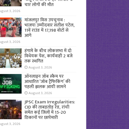
चार लोगों की मौत
ugust 3, 2026
मांजलपुर विस उपचुनाव :
भाजपा उम्मीदवार सतीश पटेल,
11वें राउंड में 17,198 वोटों से
आगे
ugust 3, 2026
हंगामे के बीच लोकसभा में दो
विधेयक पेश, कार्यवाही 2 बजे
तक स्थगित
August 3, 2026
ऑनलाइन जॉब स्कैम पर
आधारित ‘जॉब ट्रैफिकिंग’ की
पहली झलक आयी सामने
August 3, 2026
JPSC Exam Irregularities:
CID की ताबड़तोड़ रेड, रांची
समेत कई जिलों में 15-20
ठिकानों पर छापेमारी
ugust 3, 2026