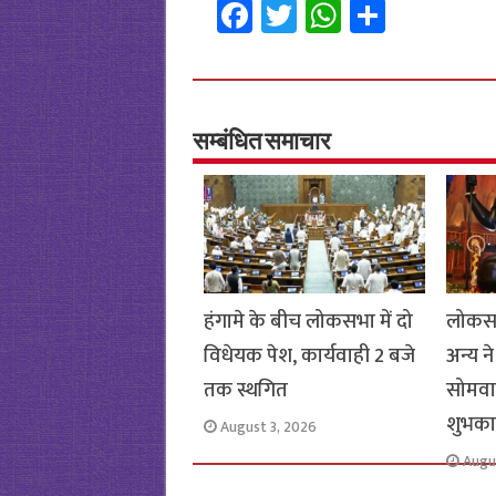
Fa
T
W
S
ce
wi
h
h
b
tt
at
ar
o
er
sA
e
o
p
सम्बंधित समाचार
k
p
हंगामे के बीच लोकसभा में दो
लोकसभा
विधेयक पेश, कार्यवाही 2 बजे
अन्य न
तक स्थगित
सोमवा
शुभका
August 3, 2026
Augu