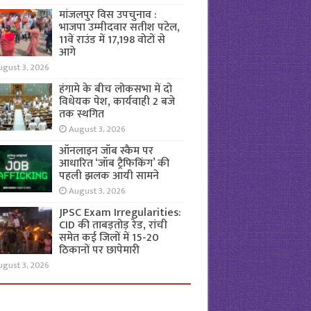
मांजलपुर विस उपचुनाव :
भाजपा उम्मीदवार सतीश पटेल,
11वें राउंड में 17,198 वोटों से
आगे
ugust 3, 2026
हंगामे के बीच लोकसभा में दो
विधेयक पेश, कार्यवाही 2 बजे
तक स्थगित
August 3, 2026
ऑनलाइन जॉब स्कैम पर
आधारित ‘जॉब ट्रैफिकिंग’ की
पहली झलक आयी सामने
August 3, 2026
JPSC Exam Irregularities:
CID की ताबड़तोड़ रेड, रांची
समेत कई जिलों में 15-20
ठिकानों पर छापेमारी
ugust 3, 2026