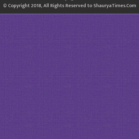
© Copyright 2018, All Rights Reserved to ShauryaTimes.Com