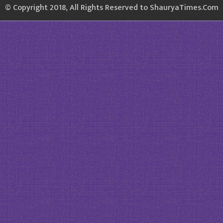
© Copyright 2018, All Rights Reserved to ShauryaTimes.Com