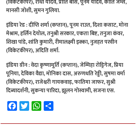
(विकेटकीपर), राधा यादव, प्रीति बोस, पूनम यादव, कीर्ति जेम्स,
मानसी जोशी, सुमन गुलिया.
इंडिया रेड : दीप्ति शर्मा (कप्तान), पूनम राउत, दिशा कसाट, मोना
मेश्राम, हर्लिन देयोल, तनुश्री सरकार, एकता बिष्ट, तनुजा कंवर,
शिखा पांडे, शांति कुमारी, रीमालक्ष्मी इक्का, नुजहत परवीन
(विकेटकीपर), अदिति शर्मा.
इंडिया ग्रीन : वेदा कृष्णामूर्ति (कप्तान), जेम्मिहा रोड्रिगेज, प्रिया
पूनिया, देविका वैद्या, मोनिका दास, अरुणधति रेड्डी, सुषमा वर्मा
(विकेटकीपर), राजेश्वरी गायकवाड़, फातिमा जाफर, सुश्री
दिब्यादर्शनी, सुकन्या पारिदा, झूलन गोस्वामी, सजना एस.
Fa
T
W
S
ce
wi
h
h
b
tt
at
ar
o
er
sA
e