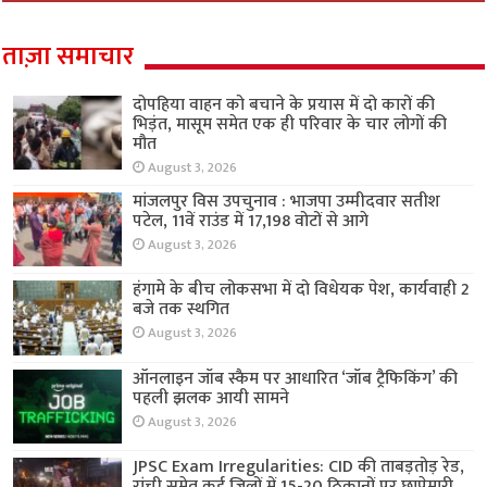
ताज़ा समाचार
दोपहिया वाहन को बचाने के प्रयास में दो कारों की
भिड़ंत, मासूम समेत एक ही परिवार के चार लोगों की
मौत
August 3, 2026
मांजलपुर विस उपचुनाव : भाजपा उम्मीदवार सतीश
पटेल, 11वें राउंड में 17,198 वोटों से आगे
August 3, 2026
हंगामे के बीच लोकसभा में दो विधेयक पेश, कार्यवाही 2
बजे तक स्थगित
August 3, 2026
ऑनलाइन जॉब स्कैम पर आधारित ‘जॉब ट्रैफिकिंग’ की
पहली झलक आयी सामने
August 3, 2026
JPSC Exam Irregularities: CID की ताबड़तोड़ रेड,
रांची समेत कई जिलों में 15-20 ठिकानों पर छापेमारी