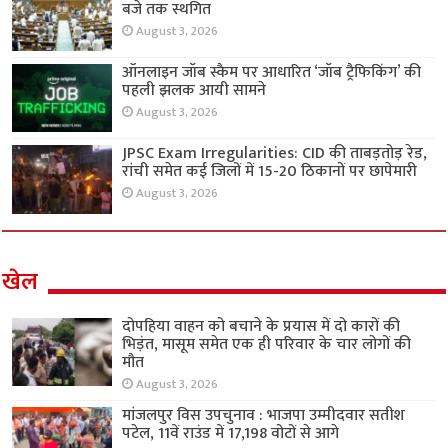
बजे तक स्थगित
August 3, 2026
ऑनलाइन जॉब स्कैम पर आधारित ‘जॉब ट्रैफिकिंग’ की
पहली झलक आयी सामने
August 3, 2026
JPSC Exam Irregularities: CID की ताबड़तोड़ रेड,
रांची समेत कई जिलों में 15-20 ठिकानों पर छापेमारी
August 3, 2026
खेल
दोपहिया वाहन को बचाने के प्रयास में दो कारों की
भिड़ंत, मासूम समेत एक ही परिवार के चार लोगों की
मौत
August 3, 2026
मांजलपुर विस उपचुनाव : भाजपा उम्मीदवार सतीश
पटेल, 11वें राउंड में 17,198 वोटों से आगे