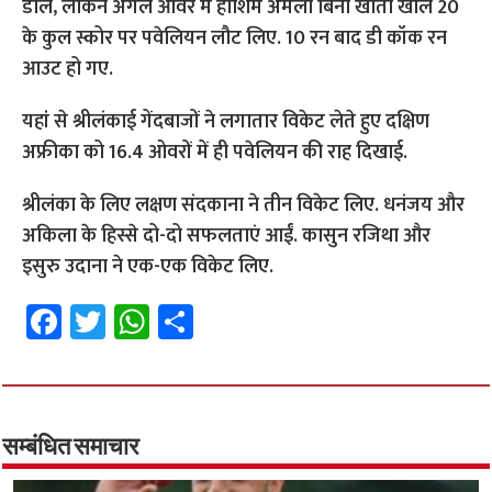
डाले, लेकिन अगले ओवर में हाशिम अमला बिना खाता खोले 20
के कुल स्कोर पर पवेलियन लौट लिए. 10 रन बाद डी कॉक रन
आउट हो गए.
यहां से श्रीलंकाई गेंदबाजों ने लगातार विकेट लेते हुए दक्षिण
अफ्रीका को 16.4 ओवरों में ही पवेलियन की राह दिखाई.
श्रीलंका के लिए लक्षण संदकाना ने तीन विकेट लिए. धनंजय और
अकिला के हिस्से दो-दो सफलताएं आईं. कासुन रजिथा और
इसुरु उदाना ने एक-एक विकेट लिए.
Fa
T
W
S
ce
wi
h
h
b
tt
at
ar
o
er
sA
e
o
p
सम्बंधित समाचार