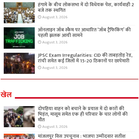
हंगामे के बीच लोकसभा में दो विधेयक पेश, कार्यवाही 2
बजे तक स्थगित
August 3, 2026
ऑनलाइन जॉब स्कैम पर आधारित ‘जॉब ट्रैफिकिंग’ की
पहली झलक आयी सामने
August 3, 2026
JPSC Exam Irregularities: CID की ताबड़तोड़ रेड,
रांची समेत कई जिलों में 15-20 ठिकानों पर छापेमारी
August 3, 2026
खेल
दोपहिया वाहन को बचाने के प्रयास में दो कारों की
भिड़ंत, मासूम समेत एक ही परिवार के चार लोगों की
मौत
August 3, 2026
मांजलपुर विस उपचुनाव : भाजपा उम्मीदवार सतीश