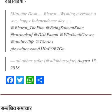
देखे विडियो:-
Mitti aur Desh ….Bharat…Wishing everyone a
very happy Independence day …..
@Bharat_TheFilm
@BeingSalmanKhan
#katrinakaif
@DishPatani
@WhoSunilGrover
@atulreellife
@TSeries
pic.twitter.com/i5HoPOBZGn
— ali abbas zafar (@aliabbaszafar)
August 15,
2018
Fa
T
W
S
ce
wi
h
h
b
tt
at
ar
o
er
sA
e
o
p
सम्बंधित समाचार