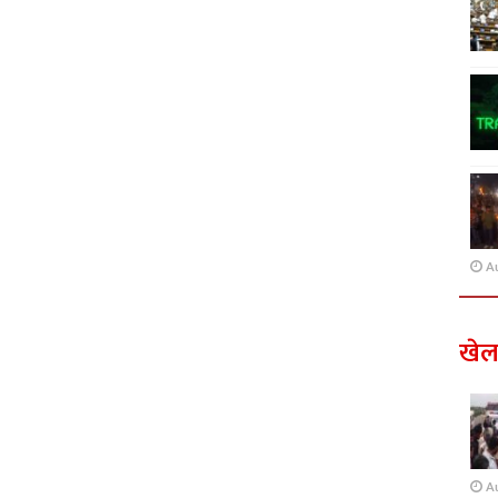
A
खे
A