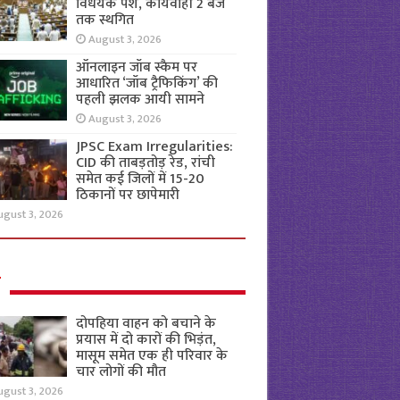
विधेयक पेश, कार्यवाही 2 बजे
तक स्थगित
August 3, 2026
ऑनलाइन जॉब स्कैम पर
आधारित ‘जॉब ट्रैफिकिंग’ की
पहली झलक आयी सामने
August 3, 2026
JPSC Exam Irregularities:
CID की ताबड़तोड़ रेड, रांची
समेत कई जिलों में 15-20
ठिकानों पर छापेमारी
ugust 3, 2026
ल
दोपहिया वाहन को बचाने के
प्रयास में दो कारों की भिड़ंत,
मासूम समेत एक ही परिवार के
चार लोगों की मौत
ugust 3, 2026