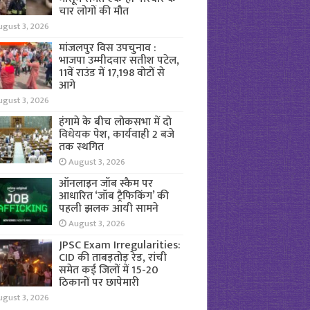
चार लोगों की मौत
ugust 3, 2026
मांजलपुर विस उपचुनाव :
भाजपा उम्मीदवार सतीश पटेल,
11वें राउंड में 17,198 वोटों से
आगे
ugust 3, 2026
हंगामे के बीच लोकसभा में दो
विधेयक पेश, कार्यवाही 2 बजे
तक स्थगित
August 3, 2026
ऑनलाइन जॉब स्कैम पर
आधारित ‘जॉब ट्रैफिकिंग’ की
पहली झलक आयी सामने
August 3, 2026
JPSC Exam Irregularities:
CID की ताबड़तोड़ रेड, रांची
समेत कई जिलों में 15-20
ठिकानों पर छापेमारी
ugust 3, 2026