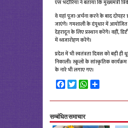
एस भदौरिया ने बताया कि मुख्यमंत्री त्रिवे
वे यहां पूजा-अर्चना करने के बाद दोपह
जाएंगे। गमशाली के दंपूधार में आयोजित स
देहरादून के लिए प्रस्थान करेंगे। वहीं, 
में ध्वजारोहण करेंगे।
प्रदेश में भी स्वतंत्रता दिवस को बड़ी ही 
निकाली। स्कूलों के सांस्कृतिक कार्यक्
के नारे भी लगाए गए।
Fa
T
W
S
ce
wi
h
h
b
tt
at
ar
o
er
sA
e
o
p
सम्बंधित समाचार