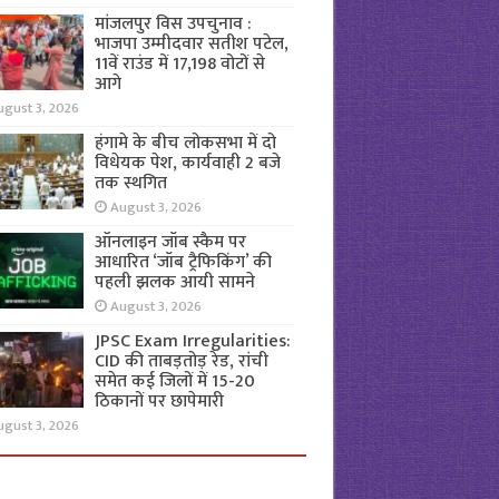
मांजलपुर विस उपचुनाव :
भाजपा उम्मीदवार सतीश पटेल,
11वें राउंड में 17,198 वोटों से
आगे
ugust 3, 2026
हंगामे के बीच लोकसभा में दो
विधेयक पेश, कार्यवाही 2 बजे
तक स्थगित
August 3, 2026
ऑनलाइन जॉब स्कैम पर
आधारित ‘जॉब ट्रैफिकिंग’ की
पहली झलक आयी सामने
August 3, 2026
JPSC Exam Irregularities:
CID की ताबड़तोड़ रेड, रांची
समेत कई जिलों में 15-20
ठिकानों पर छापेमारी
ugust 3, 2026