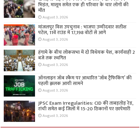
भिड़ंत, मासूम समेत एक ही परिवार के चार लोगों की
मौत
August 3, 2026
मांजलपुर विस उपचुनाव : भाजपा उम्मीदवार सतीश
पटेल, 11वें राउंड में 17,198 वोटों से आगे
August 3, 2026
हंगामे के बीच लोकसभा में दो विधेयक पेश, कार्यवाही 2
बजे तक स्थगित
August 3, 2026
ऑनलाइन जॉब स्कैम पर आधारित ‘जॉब ट्रैफिकिंग’ की
पहली झलक आयी सामने
August 3, 2026
JPSC Exam Irregularities: CID की ताबड़तोड़ रेड,
रांची समेत कई जिलों में 15-20 ठिकानों पर छापेमारी
August 3, 2026