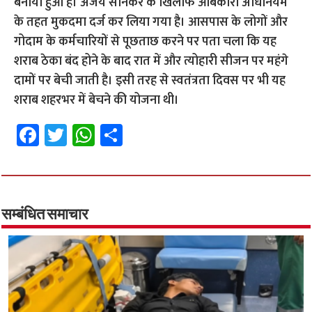
बनाया हुआ है। अजय सोनकर के खिलाफ आबकारी अधिनियम
के तहत मुकदमा दर्ज कर लिया गया है।
आसपास के लोगों और
गोदाम के कर्मचारियों से पूछताछ करने पर पता चला कि यह
शराब ठेका बंद होने के बाद रात में और त्योहारी सीजन पर महंगे
दामों पर बेची जाती है। इसी तरह से स्वतंत्रता दिवस पर भी यह
शराब शहरभर में बेचने की योजना थी।
Fa
T
W
S
ce
wi
h
h
b
tt
at
ar
o
er
sA
e
o
p
सम्बंधित समाचार
k
p