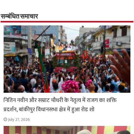
b
tt
at
ar
o
er
sA
e
o
p
सम्बंधित समाचार
k
p
नितिन नवीन और सम्राट चौधरी के नेतृत्व में राजग का शक्ति
प्रदर्शन, बांकीपुर विधानसभा क्षेत्र में हुआ रोड शो
July 27, 2026