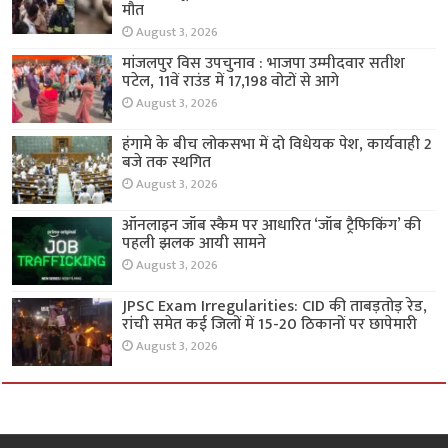
मौत
August 3, 2026
मांजलपुर विस उपचुनाव : भाजपा उम्मीदवार सतीश
पटेल, 11वें राउंड में 17,198 वोटों से आगे
August 3, 2026
हंगामे के बीच लोकसभा में दो विधेयक पेश, कार्यवाही 2
बजे तक स्थगित
August 3, 2026
ऑनलाइन जॉब स्कैम पर आधारित ‘जॉब ट्रैफिकिंग’ की
पहली झलक आयी सामने
August 3, 2026
JPSC Exam Irregularities: CID की ताबड़तोड़ रेड,
रांची समेत कई जिलों में 15-20 ठिकानों पर छापेमारी
August 3, 2026