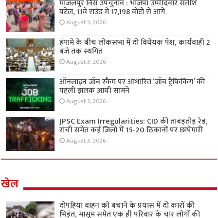
मांजलपुर विस उपचुनाव : भाजपा उम्मीदवार सतीश
पटेल, 11वें राउंड में 17,198 वोटों से आगे
August 3, 2026
हंगामे के बीच लोकसभा में दो विधेयक पेश, कार्यवाही 2
बजे तक स्थगित
August 3, 2026
ऑनलाइन जॉब स्कैम पर आधारित ‘जॉब ट्रैफिकिंग’ की
पहली झलक आयी सामने
August 3, 2026
JPSC Exam Irregularities: CID की ताबड़तोड़ रेड,
रांची समेत कई जिलों में 15-20 ठिकानों पर छापेमारी
August 3, 2026
खेल
दोपहिया वाहन को बचाने के प्रयास में दो कारों की
भिड़ंत, मासूम समेत एक ही परिवार के चार लोगों की