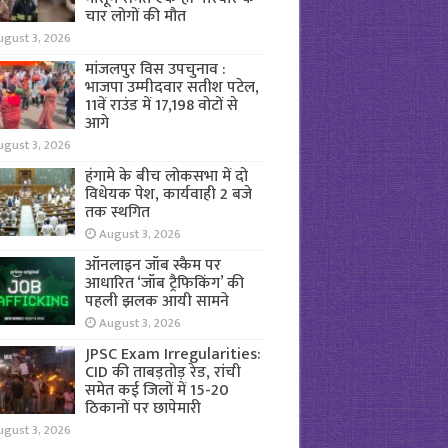
चार लोगों की मौत
ugust 3, 2026
मांजलपुर विस उपचुनाव :
भाजपा उम्मीदवार सतीश पटेल,
11वें राउंड में 17,198 वोटों से
आगे
ugust 3, 2026
हंगामे के बीच लोकसभा में दो
विधेयक पेश, कार्यवाही 2 बजे
तक स्थगित
August 3, 2026
ऑनलाइन जॉब स्कैम पर
आधारित ‘जॉब ट्रैफिकिंग’ की
पहली झलक आयी सामने
August 3, 2026
JPSC Exam Irregularities:
CID की ताबड़तोड़ रेड, रांची
समेत कई जिलों में 15-20
ठिकानों पर छापेमारी
ugust 3, 2026