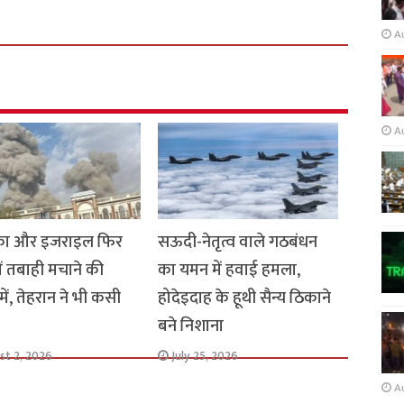
A
A
का और इजराइल फिर
सऊदी-नेतृत्व वाले गठबंधन
ें तबाही मचाने की
का यमन में हवाई हमला,
में, तेहरान ने भी कसी
होदेइदाह के हूथी सैन्य ठिकाने
बने निशाना
st 2, 2026
July 25, 2026
A