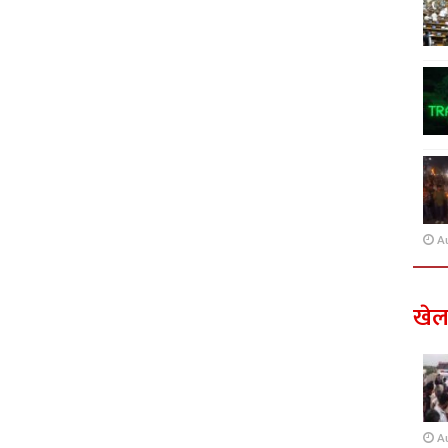
A
खे
A