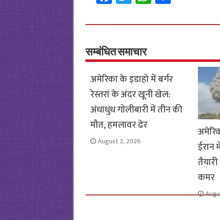
ce
wi
h
h
b
tt
at
ar
o
er
sA
e
o
p
सम्बंधित समाचार
k
p
अमेरिका के इडाहो में बर्गर
रेस्तरां के अंदर खूनी खेल:
अंधाधुंध गोलीबारी में तीन की
मौत, हमलावर ढेर
अमेरि
August 2, 2026
ईरान म
तैयारी 
कमर
Augu