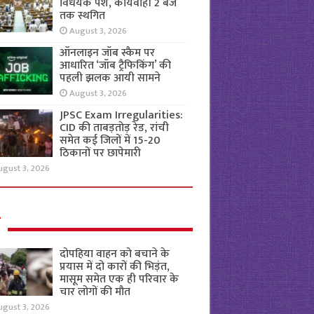
विधेयक पेश, कार्यवाही 2 बजे
तक स्थगित
August 3, 2026
ऑनलाइन जॉब स्कैम पर
आधारित ‘जॉब ट्रैफिकिंग’ की
पहली झलक आयी सामने
August 3, 2026
JPSC Exam Irregularities:
CID की ताबड़तोड़ रेड, रांची
समेत कई जिलों में 15-20
ठिकानों पर छापेमारी
ugust 3, 2026
ल
दोपहिया वाहन को बचाने के
प्रयास में दो कारों की भिड़ंत,
मासूम समेत एक ही परिवार के
चार लोगों की मौत
ugust 3, 2026