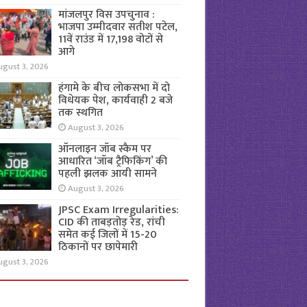
मांजलपुर विस उपचुनाव :
भाजपा उम्मीदवार सतीश पटेल,
11वें राउंड में 17,198 वोटों से
आगे
ugust 3, 2026
हंगामे के बीच लोकसभा में दो
विधेयक पेश, कार्यवाही 2 बजे
तक स्थगित
August 3, 2026
ऑनलाइन जॉब स्कैम पर
आधारित ‘जॉब ट्रैफिकिंग’ की
पहली झलक आयी सामने
August 3, 2026
JPSC Exam Irregularities:
CID की ताबड़तोड़ रेड, रांची
समेत कई जिलों में 15-20
ठिकानों पर छापेमारी
ugust 3, 2026