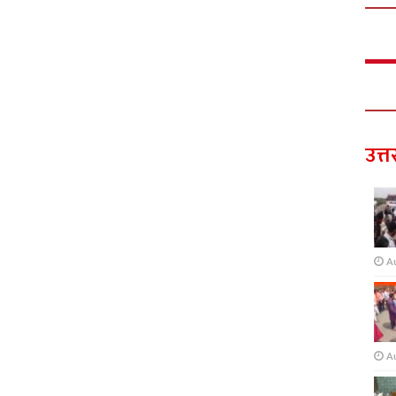
उत्त
A
A