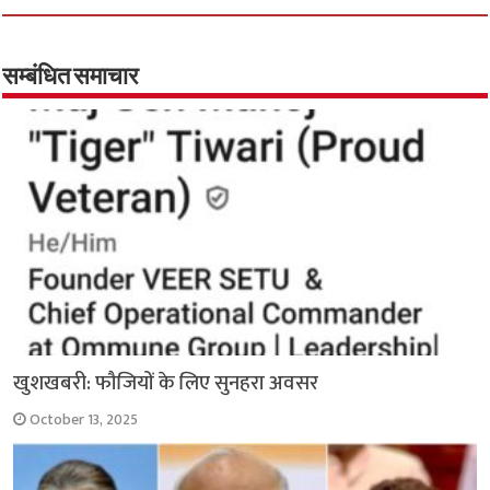
b
tt
at
ar
o
er
sA
e
o
p
सम्बंधित समाचार
k
p
खुशखबरी: फौजियों के लिए सुनहरा अवसर
October 13, 2025