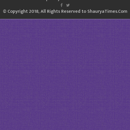
© Copyright 2018, All Rights Reserved to ShauryaTimes.Com