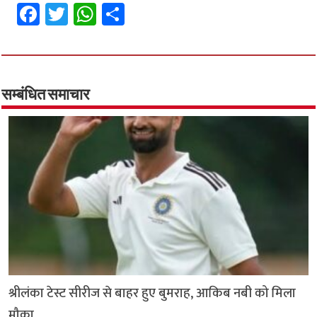
Fa
T
W
S
ce
wi
h
h
b
tt
at
ar
o
er
sA
e
o
p
सम्बंधित समाचार
k
p
श्रीलंका टेस्ट सीरीज से बाहर हुए बुमराह, आकिब नबी को मिला
मौका