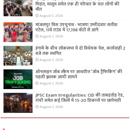
भिड़ंत, मासूम समेत एक ही परिवार के चार लोगों की
मौत
August 3, 2026
मांजलपुर विस उपचुनाव : भाजपा उम्मीदवार सतीश
पटेल, 11वें राउंड में 17,198 वोटों से आगे
August 3, 2026
हंगामे के बीच लोकसभा में दो विधेयक पेश, कार्यवाही 2
बजे तक स्थगित
August 3, 2026
ऑनलाइन जॉब स्कैम पर आधारित ‘जॉब ट्रैफिकिंग’ की
पहली झलक आयी सामने
August 3, 2026
JPSC Exam Irregularities: CID की ताबड़तोड़ रेड,
रांची समेत कई जिलों में 15-20 ठिकानों पर छापेमारी
August 3, 2026