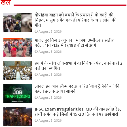
खेल
दोपहिया वाहन को बचाने के प्रयास में दो कारों की
भिड़ंत, मासूम समेत एक ही परिवार के चार लोगों की
मौत
August 3, 2026
मांजलपुर विस उपचुनाव : भाजपा उम्मीदवार सतीश
पटेल, 11वें राउंड में 17,198 वोटों से आगे
August 3, 2026
हंगामे के बीच लोकसभा में दो विधेयक पेश, कार्यवाही 2
बजे तक स्थगित
August 3, 2026
ऑनलाइन जॉब स्कैम पर आधारित ‘जॉब ट्रैफिकिंग’ की
पहली झलक आयी सामने
August 3, 2026
JPSC Exam Irregularities: CID की ताबड़तोड़ रेड,
रांची समेत कई जिलों में 15-20 ठिकानों पर छापेमारी
August 3, 2026