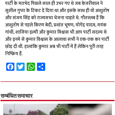
पार्टी के मतभेद पिछले साल ही उभर गए थे जब केजरीवाल ने
सुशील गुप्ता के टिकट दें दिया था और इसके साथ ही वो आशुतोष
और संजय सिंह को राज्यसभा भेजना चाहते थे. गौतरलब हैं कि
आशुतोष से पहले किरण बेदी, प्रशांत भूषण, योगेंद्र यादव, मयंक
गांधी, शाजिया इल्मी और कुमार विश्वास भी आप पार्टी सदस्य थे
और इनमे से कुमार विश्वास के आलावा सभी ने एक-एक कर पार्टी
छोड़ दी थी. हालांकि कुमार अब भी पार्टी में हैं लेकिन पूरी तरह
निष्क्रिय हैं.
Fa
T
W
S
ce
wi
h
h
b
tt
at
ar
o
er
sA
e
o
p
सम्बंधित समाचार
k
p