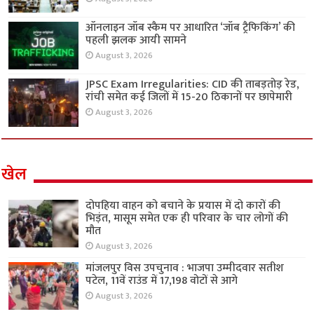
ऑनलाइन जॉब स्कैम पर आधारित ‘जॉब ट्रैफिकिंग’ की
पहली झलक आयी सामने
August 3, 2026
JPSC Exam Irregularities: CID की ताबड़तोड़ रेड,
रांची समेत कई जिलों में 15-20 ठिकानों पर छापेमारी
August 3, 2026
खेल
दोपहिया वाहन को बचाने के प्रयास में दो कारों की
भिड़ंत, मासूम समेत एक ही परिवार के चार लोगों की
मौत
August 3, 2026
मांजलपुर विस उपचुनाव : भाजपा उम्मीदवार सतीश
पटेल, 11वें राउंड में 17,198 वोटों से आगे
August 3, 2026