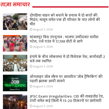
ताज़ा समाचार
दोपहिया वाहन को बचाने के प्रयास में दो कारों की
भिड़ंत, मासूम समेत एक ही परिवार के चार लोगों की
मौत
August 3, 2026
मांजलपुर विस उपचुनाव : भाजपा उम्मीदवार सतीश
पटेल, 11वें राउंड में 17,198 वोटों से आगे
August 3, 2026
हंगामे के बीच लोकसभा में दो विधेयक पेश, कार्यवाही 2
बजे तक स्थगित
August 3, 2026
ऑनलाइन जॉब स्कैम पर आधारित ‘जॉब ट्रैफिकिंग’ की
पहली झलक आयी सामने
August 3, 2026
JPSC Exam Irregularities: CID की ताबड़तोड़ रेड,
रांची समेत कई जिलों में 15-20 ठिकानों पर छापेमारी
August 3, 2026