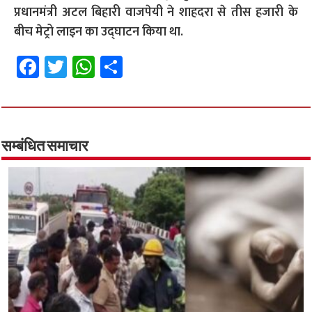
प्रधानमंत्री अटल बिहारी वाजपेयी ने शाहदरा से तीस हजारी के
बीच मेट्रो लाइन का उद्घाटन किया था.
Fa
T
W
S
ce
wi
h
h
b
tt
at
ar
o
er
sA
e
o
p
सम्बंधित समाचार
k
p