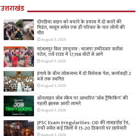
उत्तराखंड
दोपहिया वाहन को बचाने के प्रयास में दो कारों की
भिड़ंत, मासूम समेत एक ही परिवार के चार लोगों की
मौत
August 3, 2026
मांजलपुर विस उपचुनाव : भाजपा उम्मीदवार सतीश
पटेल, 11वें राउंड में 17,198 वोटों से आगे
August 3, 2026
हंगामे के बीच लोकसभा में दो विधेयक पेश, कार्यवाही 2
बजे तक स्थगित
August 3, 2026
ऑनलाइन जॉब स्कैम पर आधारित ‘जॉब ट्रैफिकिंग’ की
पहली झलक आयी सामने
August 3, 2026
JPSC Exam Irregularities: CID की ताबड़तोड़ रेड,
रांची समेत कई जिलों में 15-20 ठिकानों पर छापेमारी
August 3, 2026