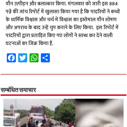
यौन उत्पीड़न और बलात्कार किया. मंगलवार को जारी इस 884
पन्ने की जांच रिपोर्ट में खुलासा किया गया है कि पादरियों ने बच्चों
के धार्मिक विश्वास और चर्च में विश्वास का इस्तेमाल यौन शोषण
और अपराध के बाद उन्हें चुप कराने के लिए किया. इस रिपोर्ट में
पादरियों द्वारा प्रताड़ित किए गए लोगों ने स्तब्ध कर देने वाली
घटनाओं का जिक्र किया है.
Fa
T
W
S
ce
wi
h
h
b
tt
at
ar
o
er
sA
e
o
p
सम्बंधित समाचार
k
p