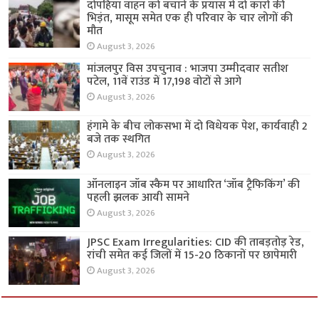
दोपहिया वाहन को बचाने के प्रयास में दो कारों की
भिड़ंत, मासूम समेत एक ही परिवार के चार लोगों की
मौत
August 3, 2026
मांजलपुर विस उपचुनाव : भाजपा उम्मीदवार सतीश
पटेल, 11वें राउंड में 17,198 वोटों से आगे
August 3, 2026
हंगामे के बीच लोकसभा में दो विधेयक पेश, कार्यवाही 2
बजे तक स्थगित
August 3, 2026
ऑनलाइन जॉब स्कैम पर आधारित ‘जॉब ट्रैफिकिंग’ की
पहली झलक आयी सामने
August 3, 2026
JPSC Exam Irregularities: CID की ताबड़तोड़ रेड,
रांची समेत कई जिलों में 15-20 ठिकानों पर छापेमारी
August 3, 2026