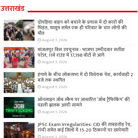
उत्तराखंड
दोपहिया वाहन को बचाने के प्रयास में दो कारों की
भिड़ंत, मासूम समेत एक ही परिवार के चार लोगों की
मौत
August 3, 2026
मांजलपुर विस उपचुनाव : भाजपा उम्मीदवार सतीश
पटेल, 11वें राउंड में 17,198 वोटों से आगे
August 3, 2026
हंगामे के बीच लोकसभा में दो विधेयक पेश, कार्यवाही 2
बजे तक स्थगित
August 3, 2026
ऑनलाइन जॉब स्कैम पर आधारित ‘जॉब ट्रैफिकिंग’ की
पहली झलक आयी सामने
August 3, 2026
JPSC Exam Irregularities: CID की ताबड़तोड़ रेड,
रांची समेत कई जिलों में 15-20 ठिकानों पर छापेमारी
August 3, 2026