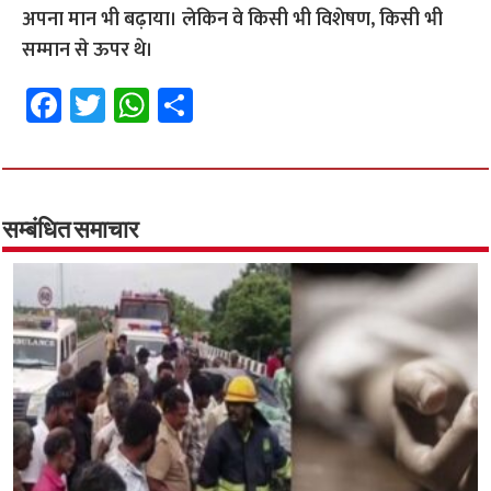
अपना मान भी बढ़ाया। लेकिन वे किसी भी विशेषण, किसी भी
सम्मान से ऊपर थे।
Fa
T
W
S
ce
wi
h
h
b
tt
at
ar
o
er
sA
e
o
p
सम्बंधित समाचार
k
p