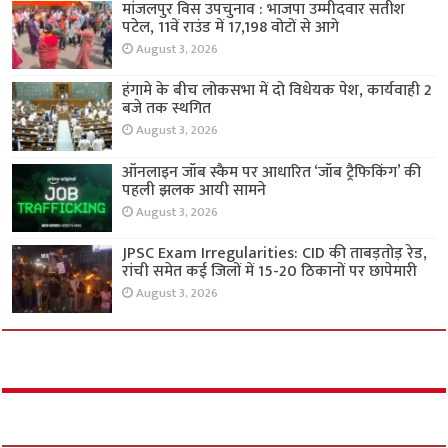
मांजलपुर विस उपचुनाव : भाजपा उम्मीदवार सतीश
पटेल, 11वें राउंड में 17,198 वोटों से आगे
August 3, 2026
हंगामे के बीच लोकसभा में दो विधेयक पेश, कार्यवाही 2
बजे तक स्थगित
August 3, 2026
ऑनलाइन जॉब स्कैम पर आधारित ‘जॉब ट्रैफिकिंग’ की
पहली झलक आयी सामने
August 3, 2026
JPSC Exam Irregularities: CID की ताबड़तोड़ रेड,
रांची समेत कई जिलों में 15-20 ठिकानों पर छापेमारी
August 3, 2026