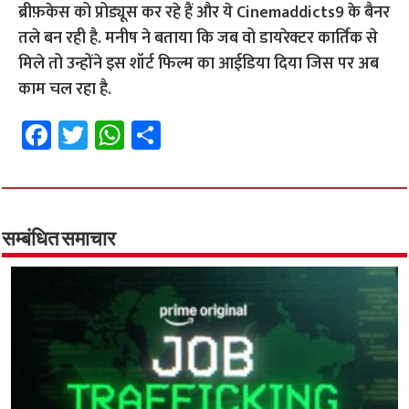
ब्रीफ़केस को प्रोड्यूस कर रहे हैं और ये Cinemaddicts9 के बैनर
तले बन रही है. मनीष ने बताया कि जब वो डायरेक्टर कार्तिक से
मिले तो उन्होंने इस शॉर्ट फिल्म का आईडिया दिया जिस पर अब
काम चल रहा है.
Fa
T
W
S
ce
wi
h
h
b
tt
at
ar
o
er
sA
e
o
p
सम्बंधित समाचार
k
p