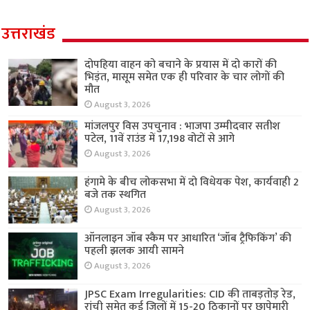
उत्तराखंड
दोपहिया वाहन को बचाने के प्रयास में दो कारों की
भिड़ंत, मासूम समेत एक ही परिवार के चार लोगों की
मौत
August 3, 2026
मांजलपुर विस उपचुनाव : भाजपा उम्मीदवार सतीश
पटेल, 11वें राउंड में 17,198 वोटों से आगे
August 3, 2026
हंगामे के बीच लोकसभा में दो विधेयक पेश, कार्यवाही 2
बजे तक स्थगित
August 3, 2026
ऑनलाइन जॉब स्कैम पर आधारित ‘जॉब ट्रैफिकिंग’ की
पहली झलक आयी सामने
August 3, 2026
JPSC Exam Irregularities: CID की ताबड़तोड़ रेड,
रांची समेत कई जिलों में 15-20 ठिकानों पर छापेमारी