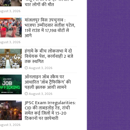
चार लोगों की मौत
ugust 3, 2026
मांजलपुर विस उपचुनाव :
भाजपा उम्मीदवार सतीश पटेल,
11वें राउंड में 17,198 वोटों से
आगे
ugust 3, 2026
हंगामे के बीच लोकसभा में दो
विधेयक पेश, कार्यवाही 2 बजे
तक स्थगित
August 3, 2026
ऑनलाइन जॉब स्कैम पर
आधारित ‘जॉब ट्रैफिकिंग’ की
पहली झलक आयी सामने
August 3, 2026
JPSC Exam Irregularities:
CID की ताबड़तोड़ रेड, रांची
समेत कई जिलों में 15-20
ठिकानों पर छापेमारी
ugust 3, 2026