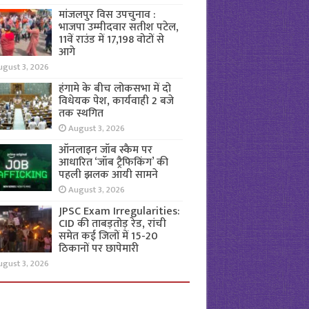
मांजलपुर विस उपचुनाव :
भाजपा उम्मीदवार सतीश पटेल,
11वें राउंड में 17,198 वोटों से
आगे
ugust 3, 2026
हंगामे के बीच लोकसभा में दो
विधेयक पेश, कार्यवाही 2 बजे
तक स्थगित
August 3, 2026
ऑनलाइन जॉब स्कैम पर
आधारित ‘जॉब ट्रैफिकिंग’ की
पहली झलक आयी सामने
August 3, 2026
JPSC Exam Irregularities:
CID की ताबड़तोड़ रेड, रांची
समेत कई जिलों में 15-20
ठिकानों पर छापेमारी
ugust 3, 2026