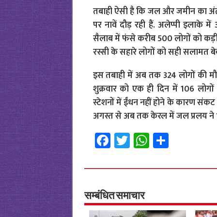
तबाही ऐसी है कि जल और जमीन का अंतर ह
पर नावें दौड़ रही हैं. अलेप्पी इलाके 
सैलाब में फंसे करीब 500 लोगों को कड
रस्सी के सहारे लोगों को सही सलामत बे
इस तबाही में अब तक 324 लोगों की मौत
शुक्रवार को एक ही दिन में 106 लोग
स्टेशनों में ईंधन नहीं होने के कारण स
अगस्त से अब तक केरल में जल प्रलय ने 1
Fa
T
W
S
ce
wi
h
h
b
tt
at
ar
o
er
sA
e
o
p
सम्बंधित समाचार