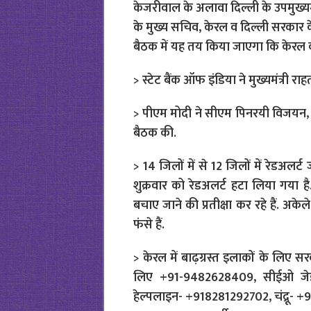
केजरीवाल के अलावा दिल्ली के उपमुख्यमंत
के मुख्य सचिव, केरल व दिल्ली सरकार क
बैठक में यह तय किया जाएगा कि केरल क
> स्टेट बैंक ऑफ इंडिया ने मुख्यमंत्री रा
> पीएम मोदी ने सीएम पिनरयी विजयन, के
बैठक की.
> 14 जिलों में से 12 जिलों में रेडअलर
शुक्रवार को रेडअलर्ट हटा लिया गया है
बचाए जाने की प्रतीक्षा कर रहे हैं. अक
फंसे हैं.
> केरल में बाढ़ग्रस्त इलाकों के लिए स
लिए +91-9482628409, सीईओ जेडप
हेल्पलाइन- +918281292702, चंद्रू