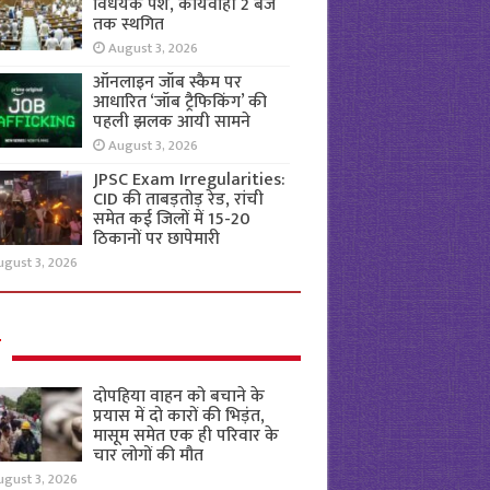
विधेयक पेश, कार्यवाही 2 बजे
तक स्थगित
August 3, 2026
ऑनलाइन जॉब स्कैम पर
आधारित ‘जॉब ट्रैफिकिंग’ की
पहली झलक आयी सामने
August 3, 2026
JPSC Exam Irregularities:
CID की ताबड़तोड़ रेड, रांची
समेत कई जिलों में 15-20
ठिकानों पर छापेमारी
ugust 3, 2026
ल
दोपहिया वाहन को बचाने के
प्रयास में दो कारों की भिड़ंत,
मासूम समेत एक ही परिवार के
चार लोगों की मौत
ugust 3, 2026