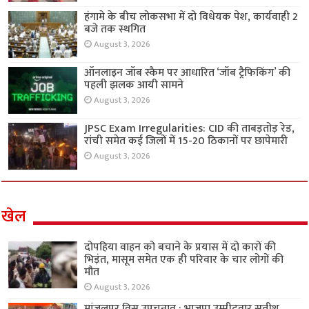
हंगामे के बीच लोकसभा में दो विधेयक पेश, कार्यवाही 2
बजे तक स्थगित
August 3, 2026
ऑनलाइन जॉब स्कैम पर आधारित ‘जॉब ट्रैफिकिंग’ की
पहली झलक आयी सामने
August 3, 2026
JPSC Exam Irregularities: CID की ताबड़तोड़ रेड,
रांची समेत कई जिलों में 15-20 ठिकानों पर छापेमारी
August 3, 2026
खेल
दोपहिया वाहन को बचाने के प्रयास में दो कारों की
भिड़ंत, मासूम समेत एक ही परिवार के चार लोगों की
मौत
August 3, 2026
मांजलपुर विस उपचुनाव : भाजपा उम्मीदवार सतीश