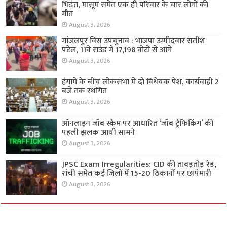
भिड़ंत, मासूम समेत एक ही परिवार के चार लोगों की
मौत
August 3, 2026
मांजलपुर विस उपचुनाव : भाजपा उम्मीदवार सतीश
पटेल, 11वें राउंड में 17,198 वोटों से आगे
August 3, 2026
हंगामे के बीच लोकसभा में दो विधेयक पेश, कार्यवाही 2
बजे तक स्थगित
August 3, 2026
ऑनलाइन जॉब स्कैम पर आधारित ‘जॉब ट्रैफिकिंग’ की
पहली झलक आयी सामने
August 3, 2026
JPSC Exam Irregularities: CID की ताबड़तोड़ रेड,
रांची समेत कई जिलों में 15-20 ठिकानों पर छापेमारी
August 3, 2026