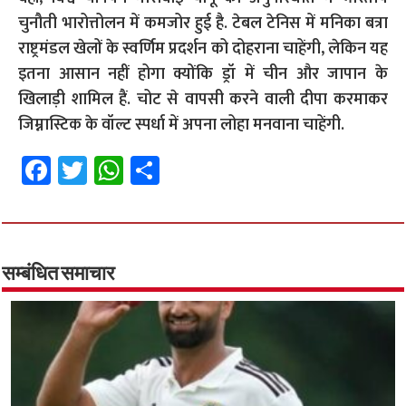
चुनौती भारोत्तोलन में कमजोर हुई है. टेबल टेनिस में मनिका बत्रा
राष्ट्रमंडल खेलों के स्वर्णिम प्रदर्शन को दोहराना चाहेंगी, लेकिन यह
इतना आसान नहीं होगा क्योंकि ड्रॉ में चीन और जापान के
खिलाड़ी शामिल हैं. चोट से वापसी करने वाली दीपा करमाकर
जिम्नास्टिक के वॉल्ट स्पर्धा में अपना लोहा मनवाना चाहेंगी.
Fa
T
W
S
ce
wi
h
h
b
tt
at
ar
o
er
sA
e
o
p
सम्बंधित समाचार
k
p