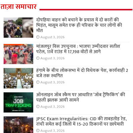
ताज़ा समाचार
दोपहिया वाहन को बचाने के प्रयास में दो कारों की
भिड़ंत, मासूम समेत एक ही परिवार के चार लोगों की
मौत
August 3, 2026
मांजलपुर विस उपचुनाव : भाजपा उम्मीदवार सतीश
पटेल, 11वें राउंड में 17,198 वोटों से आगे
August 3, 2026
हंगामे के बीच लोकसभा में दो विधेयक पेश, कार्यवाही 2
बजे तक स्थगित
August 3, 2026
ऑनलाइन जॉब स्कैम पर आधारित ‘जॉब ट्रैफिकिंग’ की
पहली झलक आयी सामने
August 3, 2026
JPSC Exam Irregularities: CID की ताबड़तोड़ रेड,
रांची समेत कई जिलों में 15-20 ठिकानों पर छापेमारी
August 3, 2026