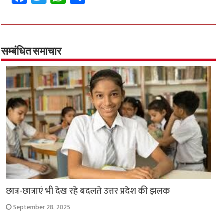
ce
wi
h
h
b
tt
at
ar
o
er
sA
e
o
p
सम्बंधित समाचार
k
p
छात्र-छात्राएं भी देख रहे बदलते उत्तर प्रदेश की झलक
September 28, 2025