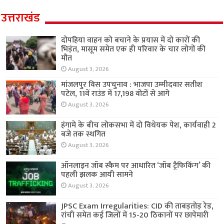
उत्तराखंड
दोपहिया वाहन को बचाने के प्रयास में दो कारों की
भिड़ंत, मासूम समेत एक ही परिवार के चार लोगों की
मौत
August 3, 2026
मांजलपुर विस उपचुनाव : भाजपा उम्मीदवार सतीश
पटेल, 11वें राउंड में 17,198 वोटों से आगे
August 3, 2026
हंगामे के बीच लोकसभा में दो विधेयक पेश, कार्यवाही 2
बजे तक स्थगित
August 3, 2026
ऑनलाइन जॉब स्कैम पर आधारित ‘जॉब ट्रैफिकिंग’ की
पहली झलक आयी सामने
August 3, 2026
JPSC Exam Irregularities: CID की ताबड़तोड़ रेड,
रांची समेत कई जिलों में 15-20 ठिकानों पर छापेमारी