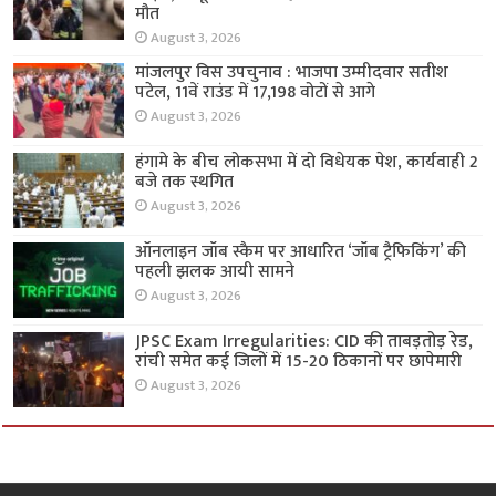
मौत
August 3, 2026
मांजलपुर विस उपचुनाव : भाजपा उम्मीदवार सतीश
पटेल, 11वें राउंड में 17,198 वोटों से आगे
August 3, 2026
हंगामे के बीच लोकसभा में दो विधेयक पेश, कार्यवाही 2
बजे तक स्थगित
August 3, 2026
ऑनलाइन जॉब स्कैम पर आधारित ‘जॉब ट्रैफिकिंग’ की
पहली झलक आयी सामने
August 3, 2026
JPSC Exam Irregularities: CID की ताबड़तोड़ रेड,
रांची समेत कई जिलों में 15-20 ठिकानों पर छापेमारी
August 3, 2026