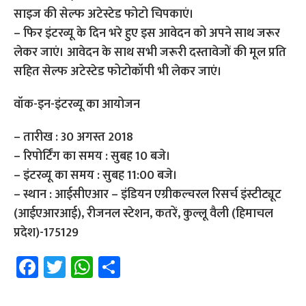
साइज की सेल्फ अटेस्टेड फोटो चिपकाएं।
– फिर इंटरव्यू के दिन भरे हुए इस आवेदन को अपने साथ जरूर
लेकर जाएं। आवेदन के साथ सभी जरूरी दस्तावेजों की मूल प्रति
सहित सेल्फ अटेस्टेड फोटोकॉपी भी लेकर जाएं।
वॉक-इन-इंटरव्यू का आयोजन
– तारीख : 30 अगस्त 2018
– रिपोर्टिंग का समय : सुबह 10 बजे।
– इंटरव्यू का समय : सुबह 11:00 बजे।
– स्थान : आईसीएआर – इंडियन एग्रीकल्चरल रिसर्च इंस्टीट्यूट
(आईएआरआई), रीजनल स्टेशन, कतरें, कुल्लू वैली (हिमाचल
प्रदेश)-175129
Fa
T
W
S
ce
wi
h
h