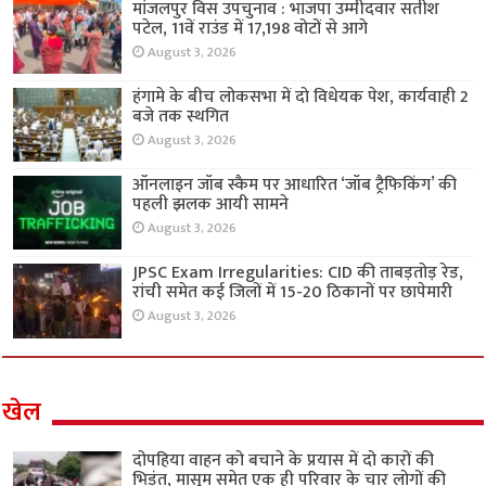
मांजलपुर विस उपचुनाव : भाजपा उम्मीदवार सतीश
पटेल, 11वें राउंड में 17,198 वोटों से आगे
August 3, 2026
हंगामे के बीच लोकसभा में दो विधेयक पेश, कार्यवाही 2
बजे तक स्थगित
August 3, 2026
ऑनलाइन जॉब स्कैम पर आधारित ‘जॉब ट्रैफिकिंग’ की
पहली झलक आयी सामने
August 3, 2026
JPSC Exam Irregularities: CID की ताबड़तोड़ रेड,
रांची समेत कई जिलों में 15-20 ठिकानों पर छापेमारी
August 3, 2026
खेल
दोपहिया वाहन को बचाने के प्रयास में दो कारों की
भिड़ंत, मासूम समेत एक ही परिवार के चार लोगों की