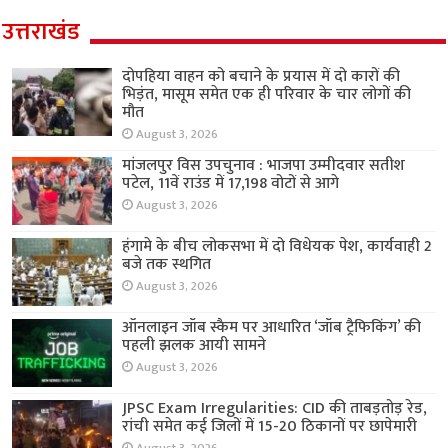
उत्तराखंड
दोपहिया वाहन को बचाने के प्रयास में दो कारों की
भिड़ंत, मासूम समेत एक ही परिवार के चार लोगों की
मौत
August 3, 2026
मांजलपुर विस उपचुनाव : भाजपा उम्मीदवार सतीश
पटेल, 11वें राउंड में 17,198 वोटों से आगे
August 3, 2026
हंगामे के बीच लोकसभा में दो विधेयक पेश, कार्यवाही 2
बजे तक स्थगित
August 3, 2026
ऑनलाइन जॉब स्कैम पर आधारित ‘जॉब ट्रैफिकिंग’ की
पहली झलक आयी सामने
August 3, 2026
JPSC Exam Irregularities: CID की ताबड़तोड़ रेड,
रांची समेत कई जिलों में 15-20 ठिकानों पर छापेमारी