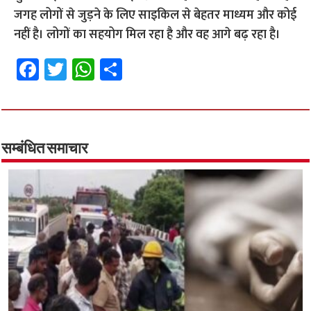
जगह लोगों से जुड़ने के लिए साइकिल से बेहतर माध्यम और कोई
नहीं है। लोगों का सहयोग मिल रहा है और वह आगे बढ़ रहा है।
Fa
T
W
S
ce
wi
h
h
b
tt
at
ar
o
er
sA
e
o
p
सम्बंधित समाचार
k
p