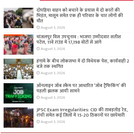
दोपहिया वाहन को बचाने के प्रयास में दो कारों की
भिड़ंत, मासूम समेत एक ही परिवार के चार लोगों की
मौत
August 3, 2026
मांजलपुर विस उपचुनाव : भाजपा उम्मीदवार सतीश
पटेल, 11वें राउंड में 17,198 वोटों से आगे
August 3, 2026
हंगामे के बीच लोकसभा में दो विधेयक पेश, कार्यवाही 2
बजे तक स्थगित
August 3, 2026
ऑनलाइन जॉब स्कैम पर आधारित ‘जॉब ट्रैफिकिंग’ की
पहली झलक आयी सामने
August 3, 2026
JPSC Exam Irregularities: CID की ताबड़तोड़ रेड,
रांची समेत कई जिलों में 15-20 ठिकानों पर छापेमारी
August 3, 2026