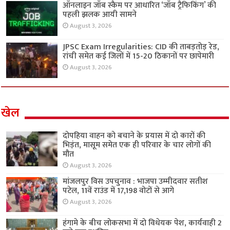
ऑनलाइन जॉब स्कैम पर आधारित ‘जॉब ट्रैफिकिंग’ की
पहली झलक आयी सामने
August 3, 2026
JPSC Exam Irregularities: CID की ताबड़तोड़ रेड,
रांची समेत कई जिलों में 15-20 ठिकानों पर छापेमारी
August 3, 2026
खेल
दोपहिया वाहन को बचाने के प्रयास में दो कारों की
भिड़ंत, मासूम समेत एक ही परिवार के चार लोगों की
मौत
August 3, 2026
मांजलपुर विस उपचुनाव : भाजपा उम्मीदवार सतीश
पटेल, 11वें राउंड में 17,198 वोटों से आगे
August 3, 2026
हंगामे के बीच लोकसभा में दो विधेयक पेश, कार्यवाही 2