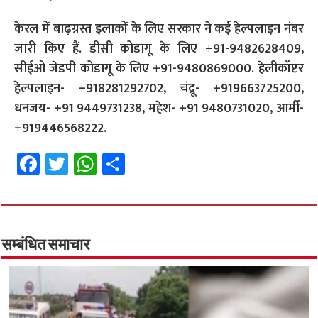
केरल में बाढ़ग्रस्त इलाकों के लिए सरकार ने कई हेल्पलाइन नंबर
जारी किए हैं. डीसी कोडागू के लिए +91-9482628409,
सीईओ जेडपी कोडागू के लिए +91-9480869000. हेलीकॉप्टर
हेल्पलाइन- +918281292702, चंद्रू- +919663725200,
धनजय- +91 9449731238, महेश- +91 9480731020, आर्मी-
+919446568222.
Fa
T
W
S
ce
wi
h
h
b
tt
at
ar
o
er
sA
e
o
p
सम्बंधित समाचार
k
p