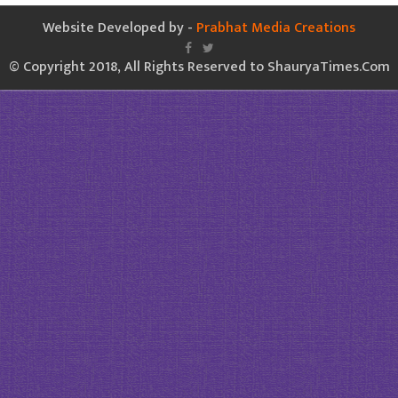
Website Developed by -
Prabhat Media Creations
© Copyright 2018, All Rights Reserved to ShauryaTimes.Com