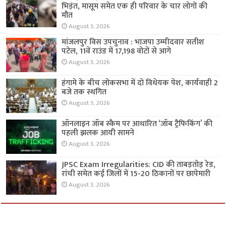
भिड़ंत, मासूम समेत एक ही परिवार के चार लोगों की
मौत
August 3, 2026
मांजलपुर विस उपचुनाव : भाजपा उम्मीदवार सतीश
पटेल, 11वें राउंड में 17,198 वोटों से आगे
August 3, 2026
हंगामे के बीच लोकसभा में दो विधेयक पेश, कार्यवाही 2
बजे तक स्थगित
August 3, 2026
ऑनलाइन जॉब स्कैम पर आधारित ‘जॉब ट्रैफिकिंग’ की
पहली झलक आयी सामने
August 3, 2026
JPSC Exam Irregularities: CID की ताबड़तोड़ रेड,
रांची समेत कई जिलों में 15-20 ठिकानों पर छापेमारी
August 3, 2026