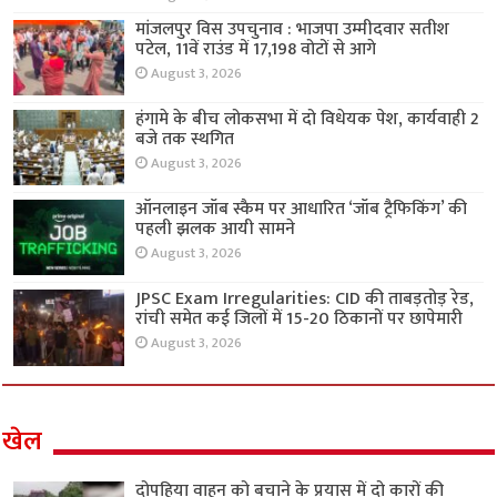
मांजलपुर विस उपचुनाव : भाजपा उम्मीदवार सतीश
पटेल, 11वें राउंड में 17,198 वोटों से आगे
August 3, 2026
हंगामे के बीच लोकसभा में दो विधेयक पेश, कार्यवाही 2
बजे तक स्थगित
August 3, 2026
ऑनलाइन जॉब स्कैम पर आधारित ‘जॉब ट्रैफिकिंग’ की
पहली झलक आयी सामने
August 3, 2026
JPSC Exam Irregularities: CID की ताबड़तोड़ रेड,
रांची समेत कई जिलों में 15-20 ठिकानों पर छापेमारी
August 3, 2026
खेल
दोपहिया वाहन को बचाने के प्रयास में दो कारों की