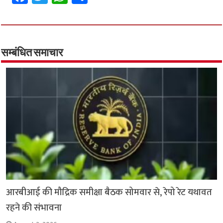
ce
wi
h
h
b
tt
at
ar
o
er
sA
e
o
p
सम्बंधित समाचार
k
p
आरबीआई की मौद्रिक समीक्षा बैठक सोमवार से, रेपो रेट यथावत
रहने की संभावना