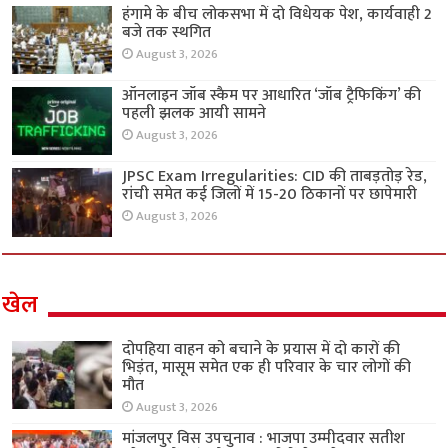
हंगामे के बीच लोकसभा में दो विधेयक पेश, कार्यवाही 2
बजे तक स्थगित
August 3, 2026
ऑनलाइन जॉब स्कैम पर आधारित ‘जॉब ट्रैफिकिंग’ की
पहली झलक आयी सामने
August 3, 2026
JPSC Exam Irregularities: CID की ताबड़तोड़ रेड,
रांची समेत कई जिलों में 15-20 ठिकानों पर छापेमारी
August 3, 2026
खेल
दोपहिया वाहन को बचाने के प्रयास में दो कारों की
भिड़ंत, मासूम समेत एक ही परिवार के चार लोगों की
मौत
August 3, 2026
मांजलपुर विस उपचुनाव : भाजपा उम्मीदवार सतीश