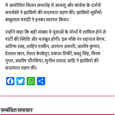
में आयोजित मिलन समारोह में आजसू और कांग्रेस के दर्जनों
समर्थकों ने झाविमो की सदस्यता ग्रहण की। झाविमो सुप्रीमो
बाबूलाल मरांडी ने इनका स्वागत किया।
उन्होंने कहा कि बड़ी संख्या में युवाओं के मोर्चा में शामिल होने से
पार्टी की स्थिति और मजबूत होगी। इस मौके पर शहनाज बेगम,
आरिफ शाह, शाहिन परवीन, अरमान अंसारी, आशीष कुमार,
डेलाल खान, रोशन केरकेट्टा, प्रकाश तिर्की, बब्लू सिंह, विनय
गुप्ता, आशीष चौरसिया, सुनील प्रसाद आदि ने झाविमो की
सदस्यता ग्रहण की।
Fa
T
W
S
ce
wi
h
h
b
tt
at
ar
o
er
sA
e
o
p
सम्बंधित समाचार