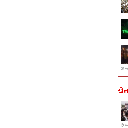
A
खे
A