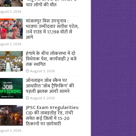
चार लोगों की मौत
ugust 3, 2026
मांजलपुर विस उपचुनाव :
भाजपा उम्मीदवार सतीश पटेल,
11वें राउंड में 17,198 वोटों से
आगे
ugust 3, 2026
हंगामे के बीच लोकसभा में दो
विधेयक पेश, कार्यवाही 2 बजे
तक स्थगित
August 3, 2026
ऑनलाइन जॉब स्कैम पर
आधारित ‘जॉब ट्रैफिकिंग’ की
पहली झलक आयी सामने
August 3, 2026
JPSC Exam Irregularities:
CID की ताबड़तोड़ रेड, रांची
समेत कई जिलों में 15-20
ठिकानों पर छापेमारी
ugust 3, 2026