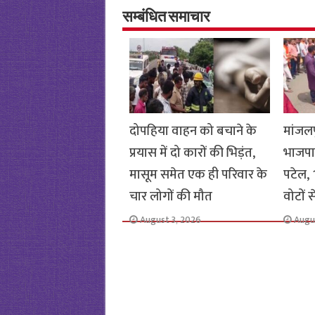
o
er
sA
e
o
p
सम्बंधित समाचार
k
p
दोपहिया वाहन को बचाने के
मांजलप
प्रयास में दो कारों की भिड़ंत,
भाजपा
मासूम समेत एक ही परिवार के
पटेल, 1
चार लोगों की मौत
वोटों 
August 3, 2026
Augu