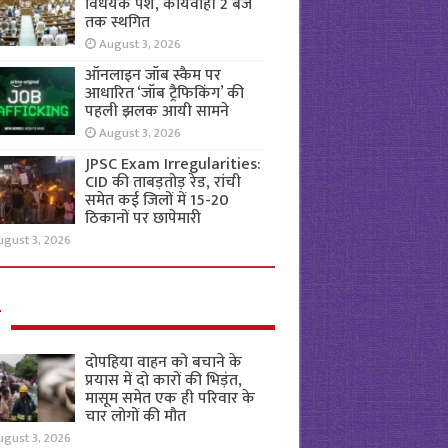
विधेयक पेश, कार्यवाही 2 बजे
तक स्थगित
August 3, 2026
ऑनलाइन जॉब स्कैम पर
आधारित ‘जॉब ट्रैफिकिंग’ की
पहली झलक आयी सामने
August 3, 2026
JPSC Exam Irregularities:
CID की ताबड़तोड़ रेड, रांची
समेत कई जिलों में 15-20
ठिकानों पर छापेमारी
ugust 3, 2026
ल
दोपहिया वाहन को बचाने के
प्रयास में दो कारों की भिड़ंत,
मासूम समेत एक ही परिवार के
चार लोगों की मौत
ugust 3, 2026