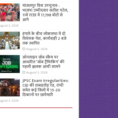
मांजलपुर विस उपचुनाव :
भाजपा उम्मीदवार सतीश पटेल,
11वें राउंड में 17,198 वोटों से
आगे
ugust 3, 2026
हंगामे के बीच लोकसभा में दो
विधेयक पेश, कार्यवाही 2 बजे
तक स्थगित
August 3, 2026
ऑनलाइन जॉब स्कैम पर
आधारित ‘जॉब ट्रैफिकिंग’ की
पहली झलक आयी सामने
August 3, 2026
JPSC Exam Irregularities:
CID की ताबड़तोड़ रेड, रांची
समेत कई जिलों में 15-20
ठिकानों पर छापेमारी
ugust 3, 2026