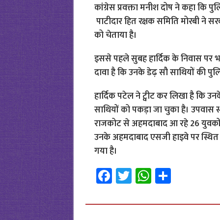
कांग्रेस प्रवक्ता मनीश दोष ने कहा कि 
पाटीदार हित रक्षक समिति मोरबी ने सर
को चेताया है।
इससे पहले सुबह हार्दिक के निवास पर भा
दावा है कि उनके डेढ़ सौ साथियों की पुल
हार्दिक पटेल ने ट्वीट कर लिखा है कि 
साथियों को पकड़ा जा चुका है। उपवास 
राजकोट से अहमदाबाद आ रहे 26 युवकों क
उनके अहमदाबाद एसजी हाइवे पर स्थित
गया है।
Fa
T
W
S
ce
wi
h
h
b
tt
at
ar