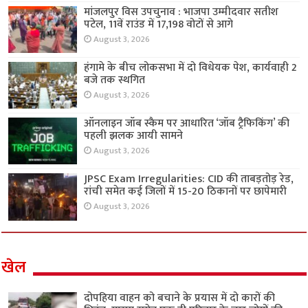
मांजलपुर विस उपचुनाव : भाजपा उम्मीदवार सतीश
पटेल, 11वें राउंड में 17,198 वोटों से आगे
August 3, 2026
हंगामे के बीच लोकसभा में दो विधेयक पेश, कार्यवाही 2
बजे तक स्थगित
August 3, 2026
ऑनलाइन जॉब स्कैम पर आधारित ‘जॉब ट्रैफिकिंग’ की
पहली झलक आयी सामने
August 3, 2026
JPSC Exam Irregularities: CID की ताबड़तोड़ रेड,
रांची समेत कई जिलों में 15-20 ठिकानों पर छापेमारी
August 3, 2026
खेल
दोपहिया वाहन को बचाने के प्रयास में दो कारों की