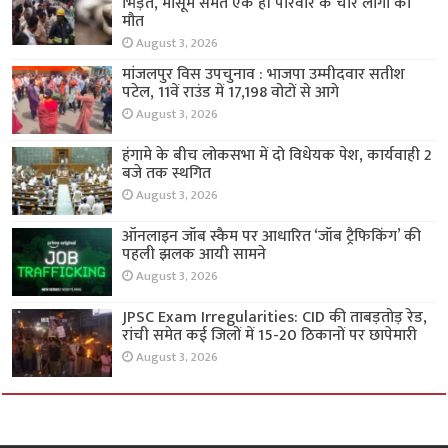
भिड़ंत, मासूम समेत एक ही परिवार के चार लोगों की
मौत
August 3, 2026
मांजलपुर विस उपचुनाव : भाजपा उम्मीदवार सतीश
पटेल, 11वें राउंड में 17,198 वोटों से आगे
August 3, 2026
हंगामे के बीच लोकसभा में दो विधेयक पेश, कार्यवाही 2
बजे तक स्थगित
August 3, 2026
ऑनलाइन जॉब स्कैम पर आधारित ‘जॉब ट्रैफिकिंग’ की
पहली झलक आयी सामने
August 3, 2026
JPSC Exam Irregularities: CID की ताबड़तोड़ रेड,
रांची समेत कई जिलों में 15-20 ठिकानों पर छापेमारी
August 3, 2026